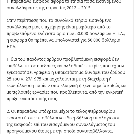
Η παραπάνω εισφορά αφορά τα ετήσια ποσά εισαγόμενου
συναλλάγματος της τετραετίας 2012 – 2015.
Στην περίπτωση που το συνολικό ετήσιο εισαγόμενο
συνάλλαγμα μιας επιχείρησης είναι μικρότερο από το
προβλεπόμενο ελάχιστο όριο των 50.000 δολλαρίων Η.Π.Α.,
η εισφορά θα πρέπει να υπολογιστεί για 50.000 δολλάρια
ΗΠΑ.
Η διά του παρόντος άρθρου προβλεπόμενη εισφορά δεν
επιβάλλεται σε ημεδαπές και αλλοδαπές εταιρίες που έχουν
εγκαταστήσει γραφείο ή υποκατάστημα δυνάμει του άρθρου
25 του ν. 27/1975 και ασχολούνται με τη διαχείριση ή
εκμετάλλευση πλοίων υπό ελληνική ή ξένη σημαία καθώς και
με τις λοιπές εργασίες που προβλέπονται από την εγκριτική
πράξη εγκατάστασής τους.
2. Οι παραπάνω υπόχρεοι μέχρι το τέλος Φεβρουαρίου
εκάστου έτους υποβάλλουν ειδική δήλωση υπολογισμού
της εισφοράς επί του εισαγόμενου συναλλάγματος του
προηγούμενου έτους με την οποία συνυποβάλλονται