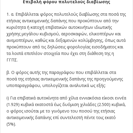
Επιβολή φόρου πολυτελούς διαβίωσης
1. α. Επιβάλλεται φόρος πολυτελούς διαβίωσης στα ποσά της
ετήσιας αντικειμενικής δαπάνης που προκύπτουν από την
κυριότητα ή κατοχή επιβατικών αυτοκινήτων ιδιωτικής
χρήσης μεγάλου κυβισμού, αεροσκαφών, ελικοπτέρων και
ανεμοπτέρων, καθώς και δεξαμενών κολύμβησης, όπως αυτά
προκύπτουν από τις δηλώσεις φορολογίας εισοδήματος και
τα λοιπά επιπλέον στοιχεία που έχει στη διάθεση της η
ΓΓΠΣ.
β. Ο φόρος αυτής της παραγράφου που επιβάλλεται στα
ποσά της ετήσιας αντικειμενικής δαπάνης της προηγούμενης
υποπαραγράφου, υπολογίζεται αναλυτικά ως εξής:
i) Για επιβατικά αυτοκίνητα από χίλια εννιακόσια είκοσι εννέα
(1.929) κυβικά εκατοστά έως δυόμιση χιλιάδες (2.500) κυβικά,
ο φόρος ισούται με το γινόμενο του ποσού της ετήσιας
αντικειμενικής δαπάνης επί συντελεστή πέντε τοις εκατό
(5%).