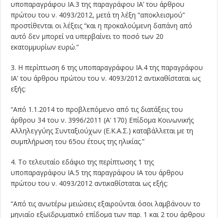
υποπαραγράφου ΙΑ.3 της παραγράφου ΙΑ’ του άρθρου
πρώτου του ν. 4093/2012, μετά τη λέξη “αποκλεισμού”
προστίθενται οι λέξεις “και η προκαλούμενη δαπάνη από
αυτό δεν μπορεί να υπερβαίνει το ποσό των 20
εκατομμυρίων ευρώ.”
3. Η περίπτωση 6 της υποπαραγράφου ΙΑ.4 της παραγράφου
ΙΑ’ του άρθρου πρώτου του ν. 4093/2012 αντικαθίσταται ως
εξής:
“Από 1.1.2014 το προβλεπόμενο από τις διατάξεις του
άρθρου 34 του ν. 3996/2011 (Α’ 170) Επίδομα Κοινωνικής
Αλληλεγγύης Συνταξιούχων (Ε.Κ.Α.Σ.) καταβάλλεται με τη
συμπλήρωση του 65ου έτους της ηλικίας.”
4. Το τελευταίο εδάφιο της περίπτωσης 1 της
υποπαραγράφου ΙΑ.5 της παραγράφου ΙΑ του άρθρου
πρώτου του ν. 4093/2012 αντικαθίσταται ως εξής:
“Από τις ανωτέρω μειώσεις εξαιρούνται όσοι λαμβάνουν το
μηνιαίο εξωϊδρυματικό επίδομα των παρ. 1 και 2 του άρθρου