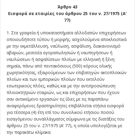
Άρθρο 43
Εισφορά σε εταιρίες του άρθρου 25 του ν. 27/1975 (Α’
77)
1. Στα γραφεία ή υποκαταστήματα αλλοδαπών επιχειρήσεων
οποιουδήποτε τύπου ή μορφής, ασχολούμενα αποκλειστικά
με την εκμετάλλευση, ναύλωση, ασφάλιση, διακανονισμό
αβαριών, μεσιτεία αγοραπωλησιών ή ναυπηγήσεων ή
ναυλώσεων ή ασφαλίσεων πλοίων με ελληνική ή ξένη
σημαία, πάνω από πεντακόσιους (500) κόρους ολικής
χωρητικότητας, εξαιρούμενων των επιβατηγών ακτοπλοϊκών
πλοίων και των εμπορικών πλοίων που εκτελούν
εσωτερικούς πλόες, καθώς και με την αντιπροσώπευση
πλοιοκτητριών εταιριών, ως και επιχειρήσεων που έχουν
σαν αντικείμενο εργασιών τις ίδιες με τις παραπάνω
αναφερόμενες δραστηριότητες επιβάλλεται ετήσια εισφορά
για τέσσερα (4) έτη επί του συνολικού ετήσιου ποσού
εισαγόμενου συναλλάγματος σύμφωνα με τις διατάξεις του
άρθρου 25 του ν. 27/1975 (Α’ 77), η οποία υπολογίζεται με
την παρακάτω κλίμακα: