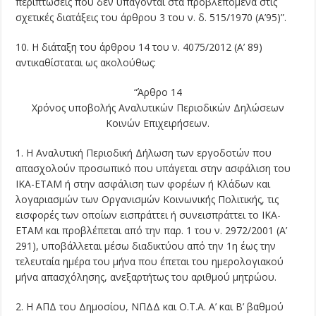
περιπτώσεις που δεν υπάγονται στα προβλεπόμενα στις
σχετικές διατάξεις του άρθρου 3 του ν. δ. 515/1970 (A’95)”.
10. Η διάταξη του άρθρου 14 του ν. 4075/2012 (Α’ 89)
αντικαθίσταται ως ακολούθως:
“Άρθρο 14
Χρόνος υποβολής Αναλυτικών Περιοδικών Δηλώσεων
Κοινών Επιχειρήσεων.
1. Η Αναλυτική Περιοδική Δήλωση των εργοδοτών που
απασχολούν προσωπικό που υπάγεται στην ασφάλιση του
ΙΚΑ-ΕΤΑΜ ή στην ασφάλιση των φορέων ή Κλάδων και
λογαριασμών των Οργανισμών Κοινωνικής Πολιτικής, τις
εισφορές των οποίων εισπράττει ή συνεισπράττει το ΙΚΑ-
ΕΤΑΜ και προβλέπεται από την παρ. 1 του ν. 2972/2001 (Α’
291), υποβάλλεται μέσω διαδικτύου από την 1η έως την
τελευταία ημέρα του μήνα που έπεται του ημερολογιακού
μήνα απασχόλησης, ανεξαρτήτως του αριθμού μητρώου.
2. Η ΑΠΔ του Δημοσίου, ΝΠΔΔ και Ο.Τ.Α. Α’ και Β’ βαθμού