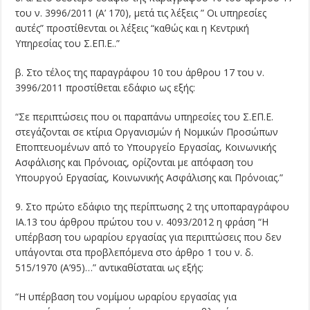
του ν. 3996/2011 (Α’ 170), μετά τις λέξεις ” Οι υπηρεσίες
αυτές” προστίθενται οι λέξεις “καθώς και η Κεντρική
Υπηρεσίας του Σ.ΕΠ.Ε..”
β. Στο τέλος της παραγράφου 10 του άρθρου 17 του ν.
3996/2011 προστίθεται εδάφιο ως εξής:
“Σε περιπτώσεις που οι παραπάνω υπηρεσίες του Σ.ΕΠ.Ε.
στεγάζονται σε κτίρια Οργανισμών ή Νομικών Προσώπων
Εποπτευομένων από το Υπουργείο Εργασίας, Κοινωνικής
Ασφάλισης και Πρόνοιας, ορίζονται με απόφαση του
Υπουργού Εργασίας, Κοινωνικής Ασφάλισης και Πρόνοιας.”
9. Στο πρώτο εδάφιο της περίπτωσης 2 της υποπαραγράφου
ΙΑ.13 του άρθρου πρώτου του ν. 4093/2012 η φράση “Η
υπέρβαση του ωραρίου εργασίας για περιπτώσεις που δεν
υπάγονται στα προβλεπόμενα στο άρθρο 1 του ν. δ.
515/1970 (A’95)…” αντικαθίσταται ως εξής:
“Η υπέρβαση του νομίμου ωραρίου εργασίας για