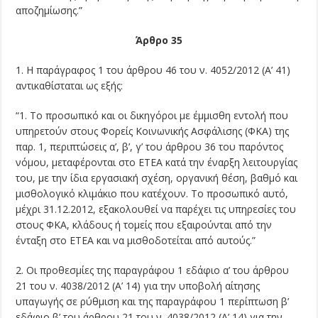
αποζημίωσης.”
Άρθρο 35
1. Η παράγραφος 1 του άρθρου 46 του ν. 4052/2012 (Α’ 41)
αντικαθίσταται ως εξής:
“1. Το προσωπικό και οι δικηγόροι με έμμισθη εντολή που
υπηρετούν στους Φορείς Κοινωνικής Ασφάλισης (ΦΚΑ) της
παρ. 1, περιπτώσεις α’, β’, γ’ του άρθρου 36 του παρόντος
νόμου, μεταφέρονται στο ΕΤΕΑ κατά την έναρξη λειτουργίας
του, με την ίδια εργασιακή σχέση, οργανική θέση, βαθμό και
μισθολογικό κλιμάκιο που κατέχουν. Το προσωπικό αυτό,
μέχρι 31.12.2012, εξακολουθεί να παρέχει τις υπηρεσίες του
στους ΦΚΑ, κλάδους ή τομείς που εξαιρούνται από την
ένταξη στο ΕΤΕΑ και να μισθοδοτείται από αυτούς.”
2. Οι προθεσμίες της παραγράφου 1 εδάφιο α’ του άρθρου
21 του ν. 4038/2012 (Α’ 14) για την υποβολή αίτησης
υπαγωγής σε ρύθμιση και της παραγράφου 1 περίπτωση β’
εδάφιο β’ του άρθρου 21 του ν. 4038/2012 (Α’ 14) για την