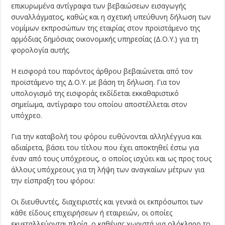
επικυρωμένα αντίγραφα των βεβαιώσεων εισαγωγής
συναλλάγματος, καθώς και η σχετική υπεύθυνη δήλωση των
νομίμων εκπροσώπων της εταιρίας στον προϊστάμενο της
αρμόδιας δημόσιας οικονομικής υπηρεσίας (Δ.Ο.Υ.) για τη
φορολογία αυτής.
Η εισφορά του παρόντος άρθρου βεβαιώνεται από τον
προϊστάμενο της Δ.Ο.Υ. με βάση τη δήλωση. Για τον
υπολογισμό της εισφοράς εκδίδεται εκκαθαριστικό
σημείωμα, αντίγραφο του οποίου αποστέλλεται στον
υπόχρεο.
Για την καταβολή του φόρου ευθύνονται αλληλέγγυα και
αδιαίρετα, βάσει του τίτλου που έχει αποκτηθεί έστω για
έναν από τους υπόχρεους, ο οποίος ισχύει και ως προς τους
άλλους υπόχρεους για τη λήψη των αναγκαίων μέτρων για
την είσπραξη του φόρου:
Οι διευθυντές, διαχειριστές και γενικά οι εκπρόσωποι των
κάθε είδους επιχειρήσεων ή εταιρειών, οι οποίες
εκμεταλλεύονται πλοία, ο καθένας χωριστά για ολόκληρο το