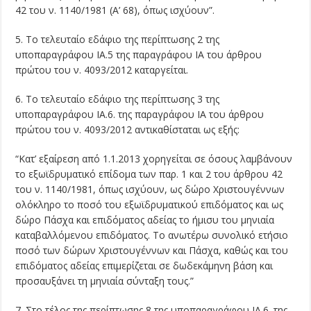
42 του ν. 1140/1981 (Α’ 68), όπως ισχύουν”.
5. Το τελευταίο εδάφιο της περίπτωσης 2 της
υποπαραγράφου ΙΑ.5 της παραγράφου ΙΑ του άρθρου
πρώτου του ν. 4093/2012 καταργείται.
6. Το τελευταίο εδάφιο της περίπτωσης 3 της
υποπαραγράφου ΙΑ.6. της παραγράφου ΙΑ του άρθρου
πρώτου του ν. 4093/2012 αντικαθίσταται ως εξής:
“Κατ’ εξαίρεση από 1.1.2013 χορηγείται σε όσους λαμβάνουν
το εξωϊδρυματικό επίδομα των παρ. 1 και 2 του άρθρου 42
του ν. 1140/1981, όπως ισχύουν, ως δώρο Χριστουγέννων
ολόκληρο το ποσό του εξωϊδρυματικού επιδόματος και ως
δώρο Πάσχα και επιδόματος αδείας το ήμισυ του μηνιαία
καταβαλλόμενου επιδόματος. Το ανωτέρω συνολικό ετήσιο
ποσό των δώρων Χριστουγέννων και Πάσχα, καθώς και του
επιδόματος αδείας επιμερίζεται σε δωδεκάμηνη βάση και
προσαυξάνει τη μηνιαία σύνταξη τους.”
7. Στο τέλος της περίπτωσης 8 της υποπαραγράφου ΙΑ.6. της