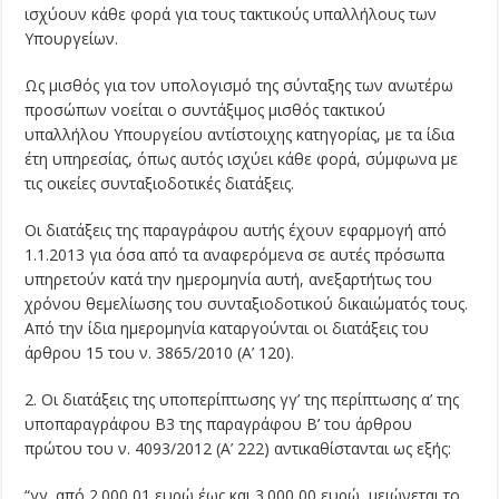
ισχύουν κάθε φορά για τους τακτικούς υπαλλήλους των
Υπουργείων.
Ως μισθός για τον υπολογισμό της σύνταξης των ανωτέρω
προσώπων νοείται ο συντάξιμος μισθός τακτικού
υπαλλήλου Υπουργείου αντίστοιχης κατηγορίας, με τα ίδια
έτη υπηρεσίας, όπως αυτός ισχύει κάθε φορά, σύμφωνα με
τις οικείες συνταξιοδοτικές διατάξεις.
Οι διατάξεις της παραγράφου αυτής έχουν εφαρμογή από
1.1.2013 για όσα από τα αναφερόμενα σε αυτές πρόσωπα
υπηρετούν κατά την ημερομηνία αυτή, ανεξαρτήτως του
χρόνου θεμελίωσης του συνταξιοδοτικού δικαιώματός τους.
Από την ίδια ημερομηνία καταργούνται οι διατάξεις του
άρθρου 15 του ν. 3865/2010 (Α’ 120).
2. Οι διατάξεις της υποπερίπτωσης γγ’ της περίπτωσης α’ της
υποπαραγράφου Β3 της παραγράφου Β’ του άρθρου
πρώτου του ν. 4093/2012 (Α’ 222) αντικαθίστανται ως εξής:
“γγ. από 2.000,01 ευρώ έως και 3.000,00 ευρώ, μειώνεται το