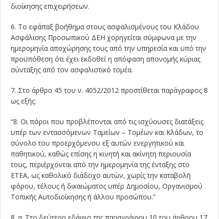
διοίκησης επιχειρήσεων.
6. Το εφάπαξ βοήθημα στους ασφαλισμένους του Κλάδου
Ασφάλισης Προσωπικού ΔΕΗ χορηγείται σύμφωνα με την
ημερομηνία αποχώρησης τους από την υπηρεσία και υπό την
προϋπόθεση ότι έχει εκδοθεί η απόφαση απονομής κύριας
σύνταξης από τον ασφαλιστικό τομέα.
7. Στο άρθρο 45 του ν. 4052/2012 προστίθεται παράγραφος 8
ως εξής:
“8. Οι πόροι που προβλέπονται από τις ισχύουσες διατάξεις
υπέρ των εντασσόμενων Ταμείων – Τομέων και Κλάδων, το
σύνολο του προερχόμενου εξ αυτών ενεργητικού και
παθητικού, καθώς επίσης η κινητή και ακίνητη περιουσία
τους, περιέρχονται από την ημερομηνία της ένταξης στο
ΕΤΕΑ, ως καθολικό διάδοχο αυτών, χωρίς την καταβολή
φόρου, τέλους ή δικαιώματος υπέρ Δημοσίου, Οργανισμού
Τοπικής Αυτοδιοίκησης ή άλλου προσώπου.”
8. α. Στο δεύτερο εδάφιο της παραγράφου 10 του άρθρου 17