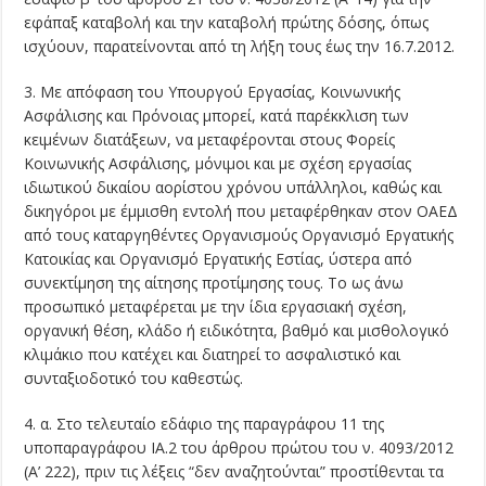
εφάπαξ καταβολή και την καταβολή πρώτης δόσης, όπως
ισχύουν, παρατείνονται από τη λήξη τους έως την 16.7.2012.
3. Με απόφαση του Υπουργού Εργασίας, Κοινωνικής
Ασφάλισης και Πρόνοιας μπορεί, κατά παρέκκλιση των
κειμένων διατάξεων, να μεταφέρονται στους Φορείς
Κοινωνικής Ασφάλισης, μόνιμοι και με σχέση εργασίας
ιδιωτικού δικαίου αορίστου χρόνου υπάλληλοι, καθώς και
δικηγόροι με έμμισθη εντολή που μεταφέρθηκαν στον ΟΑΕΔ
από τους καταργηθέντες Οργανισμούς Οργανισμό Εργατικής
Κατοικίας και Οργανισμό Εργατικής Εστίας, ύστερα από
συνεκτίμηση της αίτησης προτίμησης τους. Το ως άνω
προσωπικό μεταφέρεται με την ίδια εργασιακή σχέση,
οργανική θέση, κλάδο ή ειδικότητα, βαθμό και μισθολογικό
κλιμάκιο που κατέχει και διατηρεί το ασφαλιστικό και
συνταξιοδοτικό του καθεστώς.
4. α. Στο τελευταίο εδάφιο της παραγράφου 11 της
υποπαραγράφου ΙΑ.2 του άρθρου πρώτου του ν. 4093/2012
(Α’ 222), πριν τις λέξεις “δεν αναζητούνται” προστίθενται τα