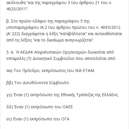
ακόλουθα “και της παραγράφου 3 του άρθρου 21 του ν.
4025/2011”.
β. Στο πρώτο εδάφιο της παραγράφου 5 της
υποπαραγράφου ΙΑ.2 του άρθρου πρώτου του ν. 4093/2012
(Α’ 222) διαγράφεται η λέξη “καταβάλλεται” και αντικαθίσταται
από τις λέξεις “και το δικαίωμα αναγνωρίζεται”.
5. α. Η ΑΕΔΑΚ Ασφαλιστικών Οργανισμών διοικείται από
επταμελές (7) Διοικητικό Συμβούλιο που αποτελείται από:
αα) Τον Πρόεδρο, εκπρόσωπος του ΙΚΑ-ΕΤΑΜ
ββ) Τον Διευθύνοντα Σύμβουλο
γγ) Έναν (1) εκπρόσωπο της Εθνικής Τράπεζας της Ελλάδος
δδ) Έναν (1) εκπρόσωπο του ΟΑΕΕ
εε) Έναν (1) εκπρόσωπο του ΟΓΑ