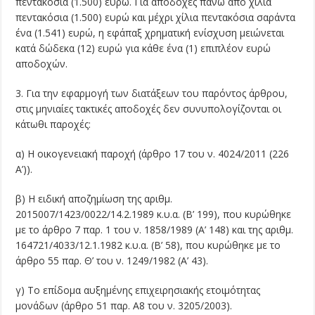
πεντακόσια (1.500) ευρώ. Για αποδοχές πάνω από χίλια
πεντακόσια (1.500) ευρώ και μέχρι χίλια πεντακόσια σαράντα
ένα (1.541) ευρώ, η εφάπαξ χρηματική ενίσχυση μειώνεται
κατά δώδεκα (12) ευρώ για κάθε ένα (1) επιπλέον ευρώ
αποδοχών.
3. Για την εφαρμογή των διατάξεων του παρόντος άρθρου,
στις μηνιαίες τακτικές αποδοχές δεν συνυπολογίζονται οι
κάτωθι παροχές:
α) Η οικογενειακή παροχή (άρθρο 17 του ν. 4024/2011 (226
Α’)).
β) Η ειδική αποζημίωση της αριθμ.
2015007/1423/0022/14.2.1989 κ.υ.α. (Β’ 199), που κυρώθηκε
με το άρθρο 7 παρ. 1 του ν. 1858/1989 (Α’ 148) και της αριθμ.
164721/4033/12.1.1982 κ.υ.α. (Β’ 58), που κυρώθηκε με το
άρθρο 55 παρ. Θ’ του ν. 1249/1982 (Α’ 43).
γ) Το επίδομα αυξημένης επιχειρησιακής ετοιμότητας
μονάδων (άρθρο 51 παρ. Α8 του ν. 3205/2003).