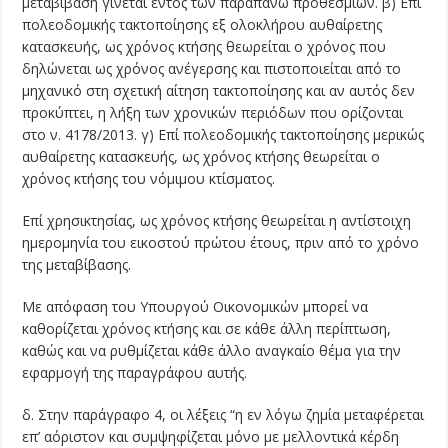
μεταβίβαση γίνεται εντός των παραπάνω προθεσμιών. β) Επί
πολεοδομικής τακτοποίησης εξ ολοκλήρου αυθαίρετης
κατασκευής, ως χρόνος κτήσης θεωρείται ο χρόνος που
δηλώνεται ως χρόνος ανέγερσης και πιστοποιείται από το
μηχανικό στη σχετική αίτηση τακτοποίησης και αν αυτός δεν
προκύπτει, η λήξη των χρονικών περιόδων που ορίζονται
στο ν. 4178/2013. γ) Επί πολεοδομικής τακτοποίησης μερικώς
αυθαίρετης κατασκευής, ως χρόνος κτήσης θεωρείται ο
χρόνος κτήσης του νόμιμου κτίσματος.
Επί χρησικτησίας, ως χρόνος κτήσης θεωρείται η αντίστοιχη
ημερομηνία του εικοστού πρώτου έτους, πριν από το χρόνο
της μεταβίβασης.
Με απόφαση του Υπουργού Οικονομικών μπορεί να
καθορίζεται χρόνος κτήσης και σε κάθε άλλη περίπτωση,
καθώς και να ρυθμίζεται κάθε άλλο αναγκαίο θέμα για την
εφαρμογή της παραγράφου αυτής.
δ. Στην παράγραφο 4, οι λέξεις “η εν λόγω ζημία μεταφέρεται
επ’ αόριστον και συμψηφίζεται μόνο με μελλοντικά κέρδη