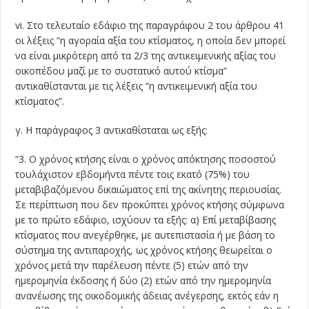
vi. Στο τελευταίο εδάφιο της παραγράφου 2 του άρθρου 41
οι λέξεις “η αγοραία αξία του κτίσματος, η οποία δεν μπορεί
να είναι μικρότερη από τα 2/3 της αντικειμενικής αξίας του
οικοπέδου μαζί με το συστατικό αυτού κτίσμα”
αντικαθίστανται με τις λέξεις “η αντικειμενική αξία του
κτίσματος”.
γ. Η παράγραφος 3 αντικαθίσταται ως εξής:
“3. Ο χρόνος κτήσης είναι ο χρόνος απόκτησης ποσοστού
τουλάχιστον εβδομήντα πέντε τοις εκατό (75%) του
μεταβιβαζόμενου δικαιώματος επί της ακίνητης περιουσίας.
Σε περίπτωση που δεν προκύπτει χρόνος κτήσης σύμφωνα
με το πρώτο εδάφιο, ισχύουν τα εξής: α) Επί μεταβίβασης
κτίσματος που ανεγέρθηκε, με αυτεπιστασία ή με βάση το
σύστημα της αντιπαροχής, ως χρόνος κτήσης θεωρείται ο
χρόνος μετά την παρέλευση πέντε (5) ετών από την
ημερομηνία έκδοσης ή δύο (2) ετών από την ημερομηνία
ανανέωσης της οικοδομικής άδειας ανέγερσης, εκτός εάν η