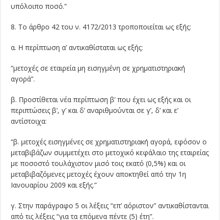
υπόλοιπο ποσό.”
8. Το άρθρο 42 του ν. 4172/2013 τροποποιείται ως εξής:
α. Η περίπτωση α’ αντικαθίσταται ως εξής:
“μετοχές σε εταιρεία μη εισηγμένη σε χρηματιστηριακή
αγορά”.
β. Προστίθεται νέα περίπτωση β’ που έχει ως εξής και οι
περιπτώσεις β’, γ’ και δ’ αναριθμούνται σε γ’, δ’ και ε’
αντίστοιχα:
“β. μετοχές εισηγμένες σε χρηματιστηριακή αγορά, εφόσον ο
μεταβιβάζων συμμετέχει στο μετοχικό κεφάλαιο της εταιρείας
με ποσοστό τουλάχιστον μισό τοις εκατό (0,5%) και οι
μεταβιβαζόμενες μετοχές έχουν αποκτηθεί από την 1η
Ιανουαρίου 2009 και εξής.”
γ. Στην παράγραφο 5 οι λέξεις “επ’ αόριστον” αντικαθίστανται
από τις λέξεις “για τα επόμενα πέντε (5) έτη”.