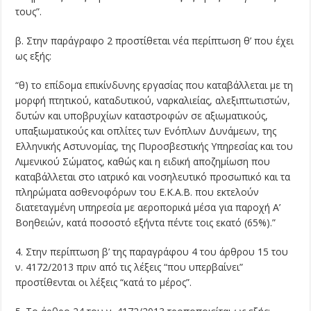
τους”.
β. Στην παράγραφο 2 προστίθεται νέα περίπτωση θ’ που έχει
ως εξής:
“θ) το επίδομα επικίνδυνης εργασίας που καταβάλλεται με τη
μορφή πτητικού, καταδυτικού, ναρκαλιείας, αλεξιπτωτιστών,
δυτών και υποβρυχίων καταστροφών σε αξιωματικούς,
υπαξιωματικούς και οπλίτες των Ενόπλων Δυνάμεων, της
Ελληνικής Αστυνομίας, της Πυροσβεστικής Υπηρεσίας και του
Λιμενικού Σώματος, καθώς και η ειδική αποζημίωση που
καταβάλλεται στο ιατρικό και νοσηλευτικό προσωπικό και τα
πληρώματα ασθενοφόρων του Ε.Κ.Α.Β. που εκτελούν
διατεταγμένη υπηρεσία με αεροπορικά μέσα για παροχή Α’
Βοηθειών, κατά ποσοστό εξήντα πέντε τοις εκατό (65%).”
4. Στην περίπτωση β’ της παραγράφου 4 του άρθρου 15 του
ν. 4172/2013 πριν από τις λέξεις “που υπερβαίνει”
προστίθενται οι λέξεις “κατά το μέρος”.