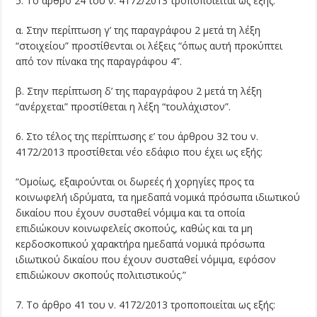
5. Το άρθρο 24 του ν. 4172/2013 τροποποιείται ως εξής:
α. Στην περίπτωση γ’ της παραγράφου 2 μετά τη λέξη
“στοιχείου” προστίθενται οι λέξεις “όπως αυτή προκύπτει
από τον πίνακα της παραγράφου 4”.
β. Στην περίπτωση δ’ της παραγράφου 2 μετά τη λέξη
“ανέρχεται” προστίθεται η λέξη “τουλάχιστον”.
6. Στο τέλος της περίπτωσης ε’ του άρθρου 32 του ν.
4172/2013 προστίθεται νέο εδάφιο που έχει ως εξής:
“Ομοίως, εξαιρούνται οι δωρεές ή χορηγίες προς τα
κοινωφελή ιδρύματα, τα ημεδαπά νομικά πρόσωπα ιδιωτικού
δικαίου που έχουν συσταθεί νόμιμα και τα οποία
επιδιώκουν κοινωφελείς σκοπούς, καθώς και τα μη
κερδοσκοπικού χαρακτήρα ημεδαπά νομικά πρόσωπα
ιδιωτικού δικαίου που έχουν συσταθεί νόμιμα, εφόσον
επιδιώκουν σκοπούς πολιτιστικούς.”
7. Το άρθρο 41 του ν. 4172/2013 τροποποιείται ως εξής: