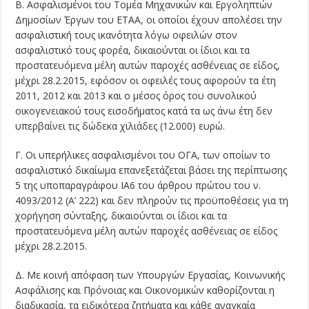
Β. Ασφαλισμένοι του Τομέα Μηχανικών και Εργοληπτών
Δημοσίων Έργων του ΕΤΑΑ, οι οποίοι έχουν απολέσει την
ασφαλιστική τους ικανότητα λόγω οφειλών στον
ασφαλιστικό τους φορέα, δικαιούνται οι ίδιοι και τα
προστατευόμενα μέλη αυτών παροχές ασθένειας σε είδος,
μέχρι 28.2.2015, εφόσον οι οφειλές τους αφορούν τα έτη
2011, 2012 και 2013 και ο μέσος όρος του συνολικού
οικογενειακού τους εισοδήματος κατά τα ως άνω έτη δεν
υπερβαίνει τις δώδεκα χιλιάδες (12.000) ευρώ.
Γ. Οι υπερήλικες ασφαλισμένοι του ΟΓΑ, των οποίων το
ασφαλιστικό δικαίωμα επανεξετάζεται βάσει της περίπτωσης
5 της υποπαραγράφου ΙΑ6 του άρθρου πρώτου του ν.
4093/2012 (Α’ 222) και δεν πληρούν τις προϋποθέσεις για τη
χορήγηση σύνταξης, δικαιούνται οι ίδιοι και τα
προστατευόμενα μέλη αυτών παροχές ασθένειας σε είδος
μέχρι 28.2.2015.
Δ. Με κοινή απόφαση των Υπουργών Εργασίας, Κοινωνικής
Ασφάλισης και Πρόνοιας και Οικονομικών καθορίζονται η
διαδικασία, τα ειδικότερα ζητήματα και κάθε αναγκαία