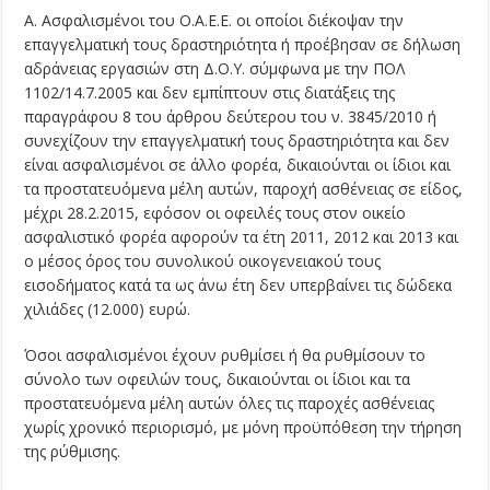
Α. Ασφαλισμένοι του Ο.Α.Ε.Ε. οι οποίοι διέκοψαν την
επαγγελματική τους δραστηριότητα ή προέβησαν σε δήλωση
αδράνειας εργασιών στη Δ.Ο.Υ. σύμφωνα με την ΠΟΛ
1102/14.7.2005 και δεν εμπίπτουν στις διατάξεις της
παραγράφου 8 του άρθρου δεύτερου του ν. 3845/2010 ή
συνεχίζουν την επαγγελματική τους δραστηριότητα και δεν
είναι ασφαλισμένοι σε άλλο φορέα, δικαιούνται οι ίδιοι και
τα προστατευόμενα μέλη αυτών, παροχή ασθένειας σε είδος,
μέχρι 28.2.2015, εφόσον οι οφειλές τους στον οικείο
ασφαλιστικό φορέα αφορούν τα έτη 2011, 2012 και 2013 και
ο μέσος όρος του συνολικού οικογενειακού τους
εισοδήματος κατά τα ως άνω έτη δεν υπερβαίνει τις δώδεκα
χιλιάδες (12.000) ευρώ.
Όσοι ασφαλισμένοι έχουν ρυθμίσει ή θα ρυθμίσουν το
σύνολο των οφειλών τους, δικαιούνται οι ίδιοι και τα
προστατευόμενα μέλη αυτών όλες τις παροχές ασθένειας
χωρίς χρονικό περιορισμό, με μόνη προϋπόθεση την τήρηση
της ρύθμισης.