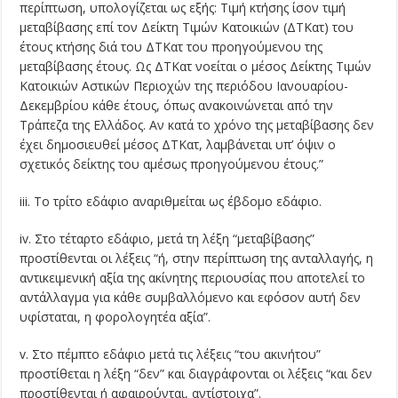
περίπτωση, υπολογίζεται ως εξής: Τιμή κτήσης ίσον τιμή
μεταβίβασης επί τον Δείκτη Τιμών Κατοικιών (ΔΤΚατ) του
έτους κτήσης διά του ΔΤΚατ του προηγούμενου της
μεταβίβασης έτους. Ως ΔΤΚατ νοείται ο μέσος Δείκτης Τιμών
Κατοικιών Αστικών Περιοχών της περιόδου Ιανουαρίου-
Δεκεμβρίου κάθε έτους, όπως ανακοινώνεται από την
Τράπεζα της Ελλάδος. Αν κατά το χρόνο της μεταβίβασης δεν
έχει δημοσιευθεί μέσος ΔΤΚατ, λαμβάνεται υπ’ όψιν ο
σχετικός δείκτης του αμέσως προηγούμενου έτους.”
iii. Το τρίτο εδάφιο αναριθμείται ως έβδομο εδάφιο.
iv. Στο τέταρτο εδάφιο, μετά τη λέξη “μεταβίβασης”
προστίθενται οι λέξεις “ή, στην περίπτωση της ανταλλαγής, η
αντικειμενική αξία της ακίνητης περιουσίας που αποτελεί το
αντάλλαγμα για κάθε συμβαλλόμενο και εφόσον αυτή δεν
υφίσταται, η φορολογητέα αξία”.
v. Στο πέμπτο εδάφιο μετά τις λέξεις “του ακινήτου”
προστίθεται η λέξη “δεν” και διαγράφονται οι λέξεις “και δεν
προστίθενται ή αφαιρούνται, αντίστοιχα”.