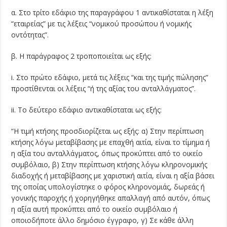
α. Στο τρίτο εδάφιο της παραγράφου 1 αντικαθίσταται η λέξη
“εταιρείας” με τις λέξεις “νομικού προσώπου ή νομικής
οντότητας”.
β. Η παράγραφος 2 τροποποιείται ως εξής:
i. Στο πρώτο εδάφιο, μετά τις λέξεις “και της τιμής πώλησης”
προστίθενται οι λέξεις “ή της αξίας του ανταλλάγματος”.
ii. Το δεύτερο εδάφιο αντικαθίσταται ως εξής:
“Η τιμή κτήσης προσδιορίζεται ως εξής: α) Στην περίπτωση
κτήσης λόγω μεταβίβασης με επαχθή αιτία, είναι το τίμημα ή
η αξία του ανταλλάγματος, όπως προκύπτει από το οικείο
συμβόλαιο, β) Στην περίπτωση κτήσης λόγω κληρονομικής
διαδοχής ή μεταβίβασης με χαριστική αιτία, είναι η αξία βάσει
της οποίας υπολογίστηκε ο φόρος κληρονομιάς, δωρεάς ή
γονικής παροχής ή χορηγήθηκε απαλλαγή από αυτόν, όπως
η αξία αυτή προκύπτει από το οικείο συμβόλαιο ή
οποιοδήποτε άλλο δημόσιο έγγραφο, γ) Σε κάθε άλλη