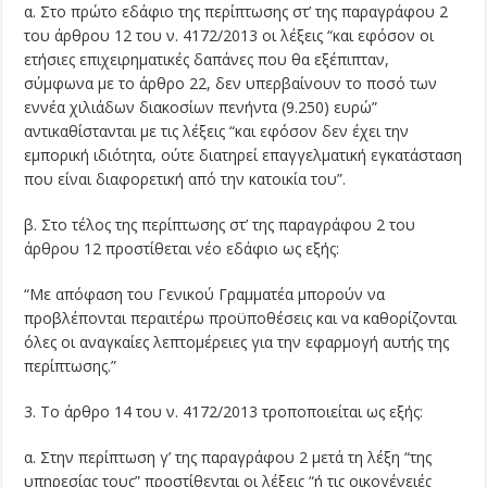
α. Στο πρώτο εδάφιο της περίπτωσης στ’ της παραγράφου 2
του άρθρου 12 του ν. 4172/2013 οι λέξεις “και εφόσον οι
ετήσιες επιχειρηματικές δαπάνες που θα εξέπιπταν,
σύμφωνα με το άρθρο 22, δεν υπερβαίνουν το ποσό των
εννέα χιλιάδων διακοσίων πενήντα (9.250) ευρώ”
αντικαθίστανται με τις λέξεις “και εφόσον δεν έχει την
εμπορική ιδιότητα, ούτε διατηρεί επαγγελματική εγκατάσταση
που είναι διαφορετική από την κατοικία του”.
β. Στο τέλος της περίπτωσης στ’ της παραγράφου 2 του
άρθρου 12 προστίθεται νέο εδάφιο ως εξής:
“Με απόφαση του Γενικού Γραμματέα μπορούν να
προβλέπονται περαιτέρω προϋποθέσεις και να καθορίζονται
όλες οι αναγκαίες λεπτομέρειες για την εφαρμογή αυτής της
περίπτωσης.”
3. Το άρθρο 14 του ν. 4172/2013 τροποποιείται ως εξής:
α. Στην περίπτωση γ’ της παραγράφου 2 μετά τη λέξη “της
υπηρεσίας τους” προστίθενται οι λέξεις “ή τις οικογένειές