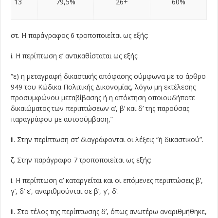
13
79,5%
26+
60%
στ. Η παράγραφος 6 τροποποιείται ως εξής:
i. Η περίπτωση ε’ αντικαθίσταται ως εξής:
“ε) η μεταγραφή δικαστικής απόφασης σύμφωνα με το άρθρο
949 του Κώδικα Πολιτικής Δικονομίας, λόγω μη εκτέλεσης
προσυμφώνου μεταβίβασης ή η απόκτηση οποιουδήποτε
δικαιώματος των περιπτώσεων α’, β’ και δ’ της παρούσας
παραγράφου με αυτοσύμβαση,”
ii. Στην περίπτωση στ’ διαγράφονται οι λέξεις “ή δικαστικού”.
ζ. Στην παράγραφο 7 τροποποιείται ως εξής:
i. Η περίπτωση α’ καταργείται και οι επόμενες περιπτώσεις β’,
γ’, δ’ ε’, αναριθμούνται σε β’, γ’, δ’.
ii. Στο τέλος της περίπτωσης δ’, όπως ανωτέρω αναριθμήθηκε,