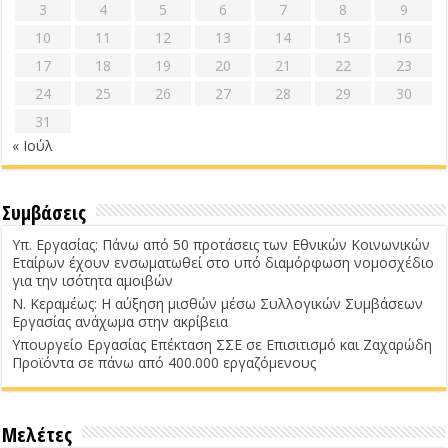
3
4
5
6
7
8
9
10
11
12
13
14
15
16
17
18
19
20
21
22
23
24
25
26
27
28
29
30
31
« Ιούλ
Συμβάσεις
Υπ. Εργασίας: Πάνω από 50 προτάσεις των Εθνικών Κοινωνικών
Εταίρων έχουν ενσωματωθεί στο υπό διαμόρφωση νομοσχέδιο
για την ισότητα αμοιβών
Ν. Κεραμέως: Η αύξηση μισθών μέσω Συλλογικών Συμβάσεων
Εργασίας ανάχωμα στην ακρίβεια
Υπουργείο Εργασίας Επέκταση ΣΣΕ σε Επισιτισμό και Ζαχαρώδη
Προϊόντα σε πάνω από 400.000 εργαζόμενους
Μελέτες