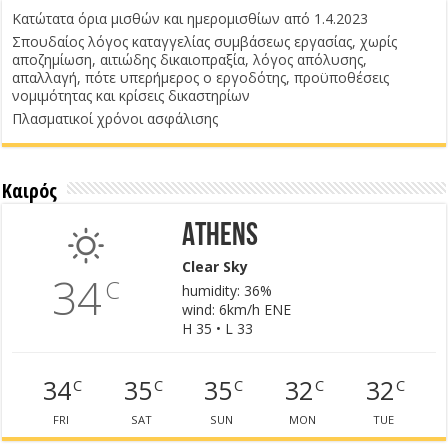
Κατώτατα όρια μισθών και ημερομισθίων από 1.4.2023
Σπουδαίος λόγος καταγγελίας συμβάσεως εργασίας, χωρίς
αποζημίωση, αιτιώδης δικαιοπραξία, λόγος απόλυσης,
απαλλαγή, πότε υπερήμερος ο εργοδότης, προϋποθέσεις
νομιμότητας και κρίσεις δικαστηρίων
Πλασματικοί χρόνοι ασφάλισης
Καιρός
Athens
Clear Sky
34
C
humidity: 36%
wind: 6km/h ENE
H 35 • L 33
34
35
35
32
32
C
C
C
C
C
FRI
SAT
SUN
MON
TUE