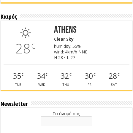
Καιρός
Athens
Clear Sky
28
C
humidity: 55%
wind: 4km/h NNE
H 28 • L 27
35
34
32
30
28
C
C
C
C
C
TUE
WED
THU
FRI
SAT
Newsletter
Το όνομά σας: