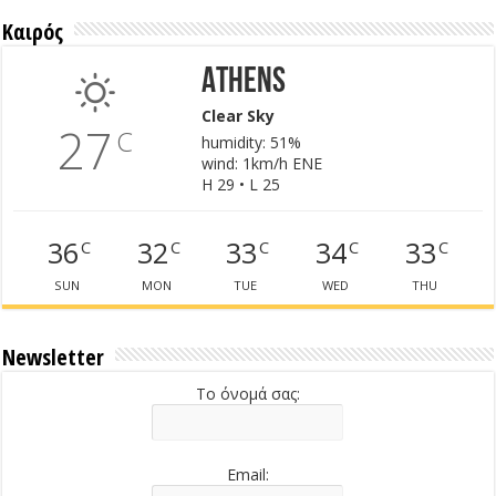
Καιρός
Athens
Clear Sky
27
C
humidity: 51%
wind: 1km/h ENE
H 29 • L 25
36
32
33
34
33
C
C
C
C
C
SUN
MON
TUE
WED
THU
Newsletter
Το όνομά σας:
Email: