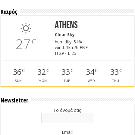
Καιρός
Athens
Clear Sky
27
C
humidity: 51%
wind: 1km/h ENE
H 29 • L 25
36
32
33
34
33
C
C
C
C
C
SUN
MON
TUE
WED
THU
Newsletter
Το όνομά σας:
Email: