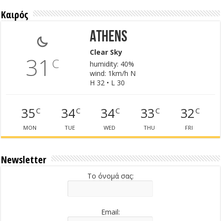
Καιρός
Athens
Clear Sky
31
C
humidity: 40%
wind: 1km/h N
H 32 • L 30
35
34
34
33
32
C
C
C
C
C
MON
TUE
WED
THU
FRI
Newsletter
Το όνομά σας:
Email: