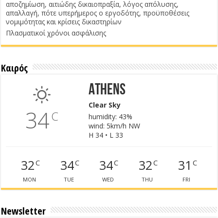
αποζημίωση, αιτιώδης δικαιοπραξία, λόγος απόλυσης,
απαλλαγή, πότε υπερήμερος ο εργοδότης, προϋποθέσεις
νομιμότητας και κρίσεις δικαστηρίων
Πλασματικοί χρόνοι ασφάλισης
Καιρός
Athens
Clear Sky
34
C
humidity: 43%
wind: 5km/h NW
H 34 • L 33
32
34
34
32
31
C
C
C
C
C
MON
TUE
WED
THU
FRI
Newsletter