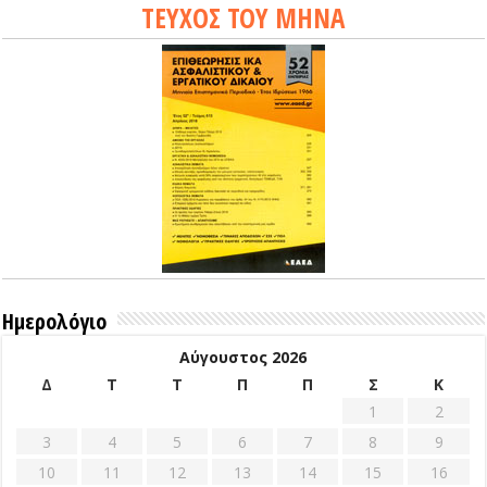
ΤΕΥΧΟΣ ΤΟΥ ΜΗΝΑ
Ημερολόγιο
Αύγουστος 2026
Δ
Τ
Τ
Π
Π
Σ
Κ
1
2
3
4
5
6
7
8
9
10
11
12
13
14
15
16