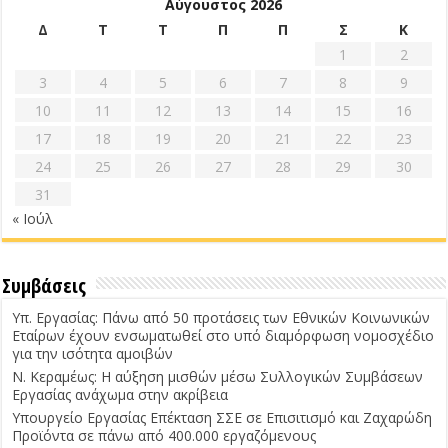
Αύγουστος 2026
Δ
Τ
Τ
Π
Π
Σ
Κ
1
2
3
4
5
6
7
8
9
10
11
12
13
14
15
16
17
18
19
20
21
22
23
24
25
26
27
28
29
30
31
« Ιούλ
Συμβάσεις
Υπ. Εργασίας: Πάνω από 50 προτάσεις των Εθνικών Κοινωνικών
Εταίρων έχουν ενσωματωθεί στο υπό διαμόρφωση νομοσχέδιο
για την ισότητα αμοιβών
Ν. Κεραμέως: Η αύξηση μισθών μέσω Συλλογικών Συμβάσεων
Εργασίας ανάχωμα στην ακρίβεια
Υπουργείο Εργασίας Επέκταση ΣΣΕ σε Επισιτισμό και Ζαχαρώδη
Προϊόντα σε πάνω από 400.000 εργαζόμενους