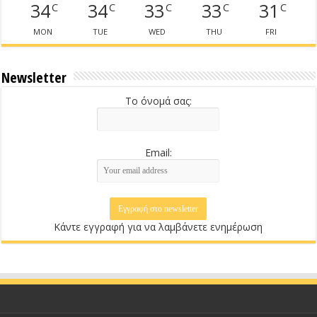
34
34
33
33
31
C
C
C
C
C
MON
TUE
WED
THU
FRI
Newsletter
Το όνομά σας:
Email:
Κάντε εγγραφή για να λαμβάνετε ενημέρωση