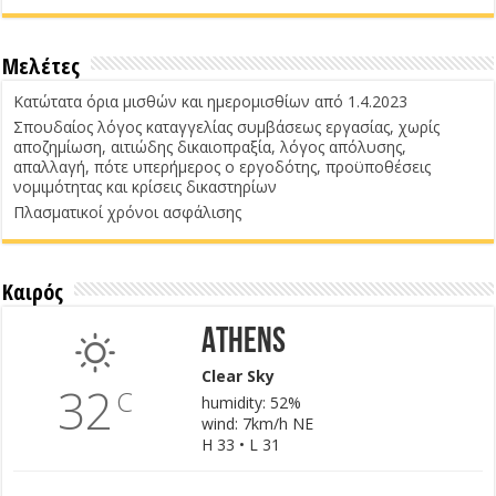
Μελέτες
Κατώτατα όρια μισθών και ημερομισθίων από 1.4.2023
Σπουδαίος λόγος καταγγελίας συμβάσεως εργασίας, χωρίς
αποζημίωση, αιτιώδης δικαιοπραξία, λόγος απόλυσης,
απαλλαγή, πότε υπερήμερος ο εργοδότης, προϋποθέσεις
νομιμότητας και κρίσεις δικαστηρίων
Πλασματικοί χρόνοι ασφάλισης
Καιρός
Athens
Clear Sky
32
C
humidity: 52%
wind: 7km/h NE
H 33 • L 31