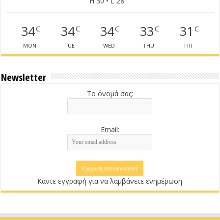
H 30 • L 28
34
34
34
33
31
C
C
C
C
C
MON
TUE
WED
THU
FRI
Newsletter
Το όνομά σας:
Email:
Κάντε εγγραφή για να λαμβάνετε ενημέρωση