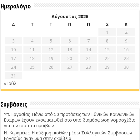
Ημερολόγιο
Αύγουστος 2026
Δ
Τ
Τ
Π
Π
Σ
Κ
1
2
3
4
5
6
7
8
9
10
11
12
13
14
15
16
17
18
19
20
21
22
23
24
25
26
27
28
29
30
31
« Ιούλ
Συμβάσεις
Υπ. Εργασίας: Πάνω από 50 προτάσεις των Εθνικών Κοινωνικών
Εταίρων έχουν ενσωματωθεί στο υπό διαμόρφωση νομοσχέδιο
για την ισότητα αμοιβών
Ν. Κεραμέως: Η αύξηση μισθών μέσω Συλλογικών Συμβάσεων
Εργασίας ανάχωμα στην ακρίβεια