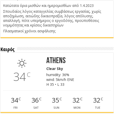
Κατώτατα όρια μισθών και ημερομισθίων από 1.4.2023
Σπουδαίος λόγος καταγγελίας συμβάσεως εργασίας, χωρίς
αποζημίωση, αιτιώδης δικαιοπραξία, λόγος απόλυσης,
απαλλαγή, πότε υπερήμερος ο εργοδότης, προϋποθέσεις
νομιμότητας και κρίσεις δικαστηρίων
Πλασματικοί χρόνοι ασφάλισης
Καιρός
Athens
Clear Sky
34
C
humidity: 36%
wind: 5km/h ENE
H 35 • L 33
34
36
35
32
32
C
C
C
C
C
FRI
SAT
SUN
MON
TUE