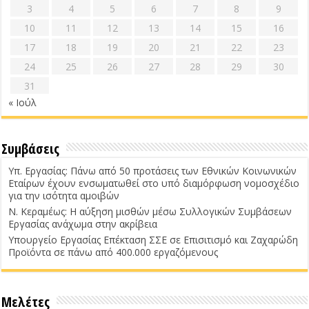
3
4
5
6
7
8
9
10
11
12
13
14
15
16
17
18
19
20
21
22
23
24
25
26
27
28
29
30
31
« Ιούλ
Συμβάσεις
Υπ. Εργασίας: Πάνω από 50 προτάσεις των Εθνικών Κοινωνικών
Εταίρων έχουν ενσωματωθεί στο υπό διαμόρφωση νομοσχέδιο
για την ισότητα αμοιβών
Ν. Κεραμέως: Η αύξηση μισθών μέσω Συλλογικών Συμβάσεων
Εργασίας ανάχωμα στην ακρίβεια
Υπουργείο Εργασίας Επέκταση ΣΣΕ σε Επισιτισμό και Ζαχαρώδη
Προϊόντα σε πάνω από 400.000 εργαζόμενους
Μελέτες