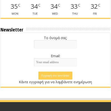
35
34
34
33
32
C
C
C
C
C
MON
TUE
WED
THU
FRI
Newsletter
Το όνομά σας:
Email:
Κάντε εγγραφή για να λαμβάνετε ενημέρωση