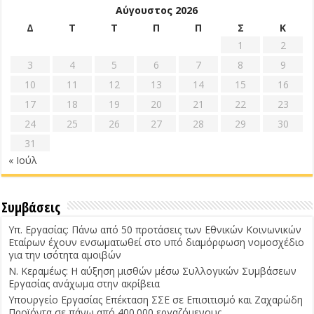
Αύγουστος 2026
Δ
Τ
Τ
Π
Π
Σ
Κ
1
2
3
4
5
6
7
8
9
10
11
12
13
14
15
16
17
18
19
20
21
22
23
24
25
26
27
28
29
30
31
« Ιούλ
Συμβάσεις
Υπ. Εργασίας: Πάνω από 50 προτάσεις των Εθνικών Κοινωνικών
Εταίρων έχουν ενσωματωθεί στο υπό διαμόρφωση νομοσχέδιο
για την ισότητα αμοιβών
Ν. Κεραμέως: Η αύξηση μισθών μέσω Συλλογικών Συμβάσεων
Εργασίας ανάχωμα στην ακρίβεια
Υπουργείο Εργασίας Επέκταση ΣΣΕ σε Επισιτισμό και Ζαχαρώδη
Προϊόντα σε πάνω από 400.000 εργαζόμενους