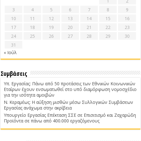
1
2
3
4
5
6
7
8
9
10
11
12
13
14
15
16
17
18
19
20
21
22
23
24
25
26
27
28
29
30
31
« Ιούλ
Συμβάσεις
Υπ. Εργασίας: Πάνω από 50 προτάσεις των Εθνικών Κοινωνικών
Εταίρων έχουν ενσωματωθεί στο υπό διαμόρφωση νομοσχέδιο
για την ισότητα αμοιβών
Ν. Κεραμέως: Η αύξηση μισθών μέσω Συλλογικών Συμβάσεων
Εργασίας ανάχωμα στην ακρίβεια
Υπουργείο Εργασίας Επέκταση ΣΣΕ σε Επισιτισμό και Ζαχαρώδη
Προϊόντα σε πάνω από 400.000 εργαζόμενους