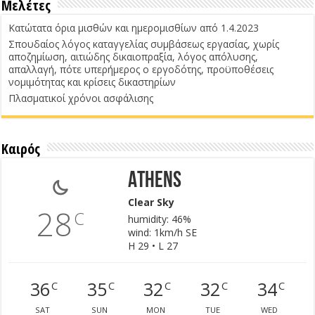
Μελέτες
Κατώτατα όρια μισθών και ημερομισθίων από 1.4.2023
Σπουδαίος λόγος καταγγελίας συμβάσεως εργασίας, χωρίς
αποζημίωση, αιτιώδης δικαιοπραξία, λόγος απόλυσης,
απαλλαγή, πότε υπερήμερος ο εργοδότης, προϋποθέσεις
νομιμότητας και κρίσεις δικαστηρίων
Πλασματικοί χρόνοι ασφάλισης
Καιρός
Athens
Clear Sky
28
C
humidity: 46%
wind: 1km/h SE
H 29 • L 27
36
35
32
32
34
C
C
C
C
C
SAT
SUN
MON
TUE
WED