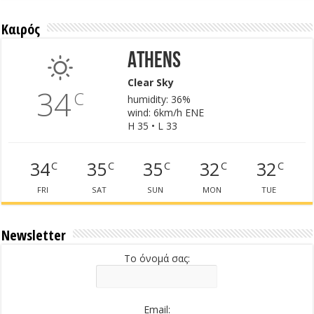
Καιρός
Athens
Clear Sky
34
C
humidity: 36%
wind: 6km/h ENE
H 35 • L 33
34
35
35
32
32
C
C
C
C
C
FRI
SAT
SUN
MON
TUE
Newsletter
Το όνομά σας:
Email: