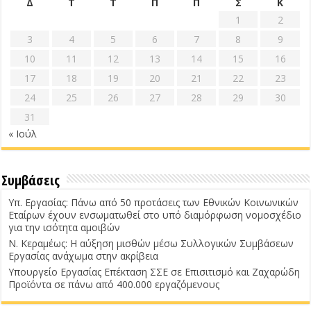
Δ
Τ
Τ
Π
Π
Σ
Κ
1
2
3
4
5
6
7
8
9
10
11
12
13
14
15
16
17
18
19
20
21
22
23
24
25
26
27
28
29
30
31
« Ιούλ
Συμβάσεις
Υπ. Εργασίας: Πάνω από 50 προτάσεις των Εθνικών Κοινωνικών
Εταίρων έχουν ενσωματωθεί στο υπό διαμόρφωση νομοσχέδιο
για την ισότητα αμοιβών
Ν. Κεραμέως: Η αύξηση μισθών μέσω Συλλογικών Συμβάσεων
Εργασίας ανάχωμα στην ακρίβεια
Υπουργείο Εργασίας Επέκταση ΣΣΕ σε Επισιτισμό και Ζαχαρώδη
Προϊόντα σε πάνω από 400.000 εργαζόμενους