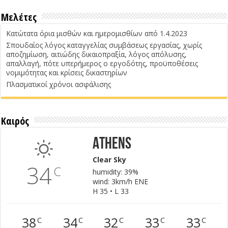
Μελέτες
Κατώτατα όρια μισθών και ημερομισθίων από 1.4.2023
Σπουδαίος λόγος καταγγελίας συμβάσεως εργασίας, χωρίς
αποζημίωση, αιτιώδης δικαιοπραξία, λόγος απόλυσης,
απαλλαγή, πότε υπερήμερος ο εργοδότης, προϋποθέσεις
νομιμότητας και κρίσεις δικαστηρίων
Πλασματικοί χρόνοι ασφάλισης
Καιρός
Athens
Clear Sky
34
C
humidity: 39%
wind: 3km/h ENE
H 35 • L 33
38
34
32
33
33
C
C
C
C
C