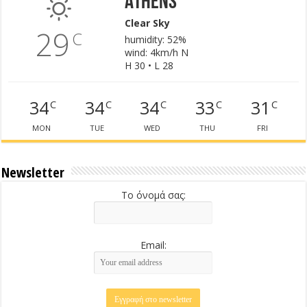
Athens
Clear Sky
29
C
humidity: 52%
wind: 4km/h N
H 30 • L 28
34
34
34
33
31
C
C
C
C
C
MON
TUE
WED
THU
FRI
Newsletter
Το όνομά σας:
Email: