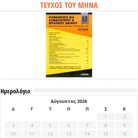
ΤΕΥΧΟΣ ΤΟΥ ΜΗΝΑ
Ημερολόγιο
Αύγουστος 2026
Δ
Τ
Τ
Π
Π
Σ
Κ
1
2
3
4
5
6
7
8
9
10
11
12
13
14
15
16