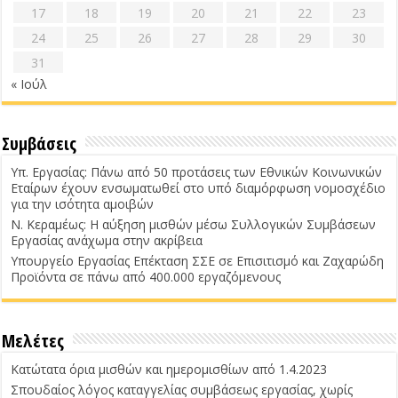
17
18
19
20
21
22
23
24
25
26
27
28
29
30
31
« Ιούλ
Συμβάσεις
Υπ. Εργασίας: Πάνω από 50 προτάσεις των Εθνικών Κοινωνικών
Εταίρων έχουν ενσωματωθεί στο υπό διαμόρφωση νομοσχέδιο
για την ισότητα αμοιβών
Ν. Κεραμέως: Η αύξηση μισθών μέσω Συλλογικών Συμβάσεων
Εργασίας ανάχωμα στην ακρίβεια
Υπουργείο Εργασίας Επέκταση ΣΣΕ σε Επισιτισμό και Ζαχαρώδη
Προϊόντα σε πάνω από 400.000 εργαζόμενους
Μελέτες
Κατώτατα όρια μισθών και ημερομισθίων από 1.4.2023
Σπουδαίος λόγος καταγγελίας συμβάσεως εργασίας, χωρίς