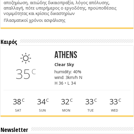
αποζημίωση, αιτιώδης δικαιοπραξία, λόγος απόλυσης,
απαλλαγή, πότε υπερήμερος ο εργοδότης, προϋποθέσεις
νομιμότητας και κρίσεις δικαστηρίων
Πλασματικοί χρόνοι ασφάλισης
Καιρός
Athens
Clear Sky
35
C
humidity: 40%
wind: 3km/h N
H 36 • L 34
38
34
32
33
33
C
C
C
C
C
SAT
SUN
MON
TUE
WED
Newsletter