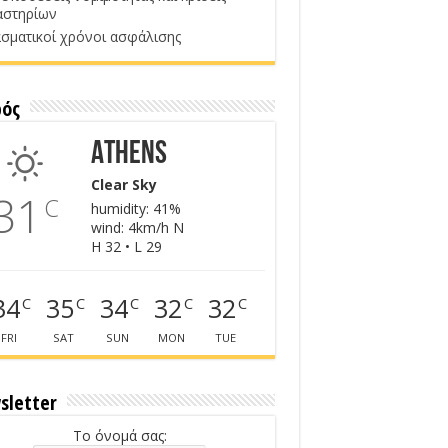
αστηρίων
σματικοί χρόνοι ασφάλισης
ρός
Athens
Clear Sky
31
C
humidity: 41%
wind: 4km/h N
H 32 • L 29
34
35
34
32
32
C
C
C
C
C
FRI
SAT
SUN
MON
TUE
sletter
Το όνομά σας: