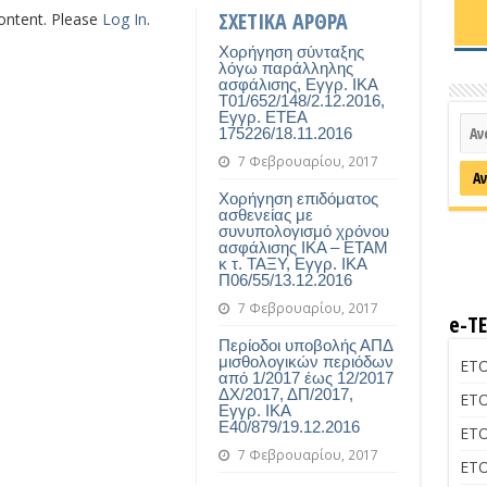
ΣΧΕΤΙΚΑ ΑΡΘΡΑ
content. Please
Log In
.
Χορήγηση σύνταξης
λόγω παράλληλης
ασφάλισης, Εγγρ. ΙΚΑ
Τ01/652/148/2.12.2016,
Εγγρ. ΕΤΕΑ
175226/18.11.2016
7 Φεβρουαρίου, 2017
Χορήγηση επιδόματος
ασθενείας με
συνυπολογισμό χρόνου
ασφάλισης ΙΚΑ – ΕΤΑΜ
κ τ. ΤΑΞΥ, Εγγρ. ΙΚΑ
Π06/55/13.12.2016
7 Φεβρουαρίου, 2017
e-Τ
Περίοδοι υποβολής ΑΠΔ
μισθολογικών περιόδων
ΕΤΟ
από 1/2017 έως 12/2017
ΔΧ/2017, ΔΠ/2017,
ΕΤΟ
Εγγρ. ΙΚΑ
Ε40/879/19.12.2016
ΕΤΟ
7 Φεβρουαρίου, 2017
ΕΤΟ