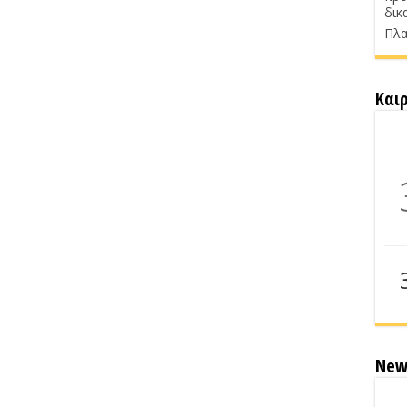
δικ
Πλα
Και
New