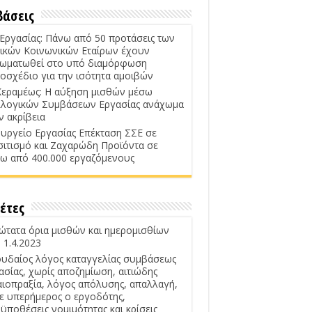
βάσεις
 Εργασίας: Πάνω από 50 προτάσεις των
ικών Κοινωνικών Εταίρων έχουν
ωματωθεί στο υπό διαμόρφωση
οσχέδιο για την ισότητα αμοιβών
Κεραμέως: Η αύξηση μισθών μέσω
λογικών Συμβάσεων Εργασίας ανάχωμα
ν ακρίβεια
υργείο Εργασίας Επέκταση ΣΣΕ σε
σιτισμό και Ζαχαρώδη Προϊόντα σε
ω από 400.000 εργαζόμενους
έτες
ώτατα όρια μισθών και ημερομισθίων
 1.4.2023
υδαίος λόγος καταγγελίας συμβάσεως
ασίας, χωρίς αποζημίωση, αιτιώδης
αιοπραξία, λόγος απόλυσης, απαλλαγή,
ε υπερήμερος ο εργοδότης,
ϋποθέσεις νομιμότητας και κρίσεις