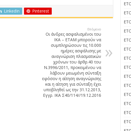
ΕΤΟ
LinkedIn
Pinterest
ΕΤΟ
ΕΤΟ
Επόμενο
ΕΤΟ
Οι άνδρες ασφαλισμένοι του
ΙΚΑ – ΕΤΑΜ μπορούν να
ΕΤΟ
συμπληρώσουν τις 10.000
ΕΤΟ
ημέρες ασφάλισης με
αναγνώριση πλασματικών
ΕΤΟ
χρόνων του άρθρ.40 του
ΕΤΟ
Ν.3996/2011, προκειμένου να
λάβουν μειωμένη σύνταξη
ΕΤΟ
εφόσον η αίτηση αναγνώρισης
και η αίτηση για σύνταξη έχει
ΕΤΟ
υποβληθεί ως την 31.12.2013,
ΕΤΟ
Εγγρ. ΙΚΑ Σ40/114//19.12.2016
ΕΤΟ
ΕΤΟ
ΕΤΟ
ΕΤΟ