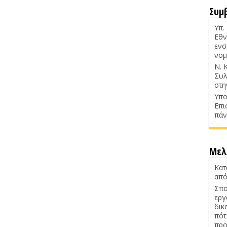
Συμ
Υπ.
Εθν
ενσ
νομ
Ν. 
Συλ
στη
Υπο
Επι
πάν
Μελ
Κατ
από
Σπο
εργ
δικ
πότ
προ