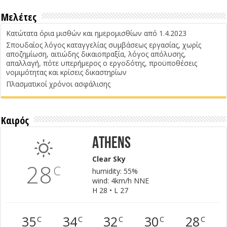
Μελέτες
Κατώτατα όρια μισθών και ημερομισθίων από 1.4.2023
Σπουδαίος λόγος καταγγελίας συμβάσεως εργασίας, χωρίς
αποζημίωση, αιτιώδης δικαιοπραξία, λόγος απόλυσης,
απαλλαγή, πότε υπερήμερος ο εργοδότης, προϋποθέσεις
νομιμότητας και κρίσεις δικαστηρίων
Πλασματικοί χρόνοι ασφάλισης
Καιρός
Athens
Clear Sky
28
C
humidity: 55%
wind: 4km/h NNE
H 28 • L 27
35
34
32
30
28
C
C
C
C
C