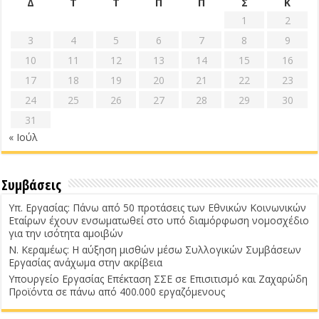
Δ
Τ
Τ
Π
Π
Σ
Κ
1
2
3
4
5
6
7
8
9
10
11
12
13
14
15
16
17
18
19
20
21
22
23
24
25
26
27
28
29
30
31
« Ιούλ
Συμβάσεις
Υπ. Εργασίας: Πάνω από 50 προτάσεις των Εθνικών Κοινωνικών
Εταίρων έχουν ενσωματωθεί στο υπό διαμόρφωση νομοσχέδιο
για την ισότητα αμοιβών
Ν. Κεραμέως: Η αύξηση μισθών μέσω Συλλογικών Συμβάσεων
Εργασίας ανάχωμα στην ακρίβεια
Υπουργείο Εργασίας Επέκταση ΣΣΕ σε Επισιτισμό και Ζαχαρώδη
Προϊόντα σε πάνω από 400.000 εργαζόμενους