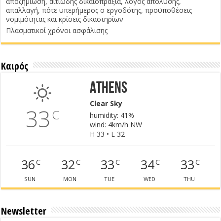
αποζημίωση, αιτιώδης δικαιοπραξία, λόγος απόλυσης,
απαλλαγή, πότε υπερήμερος ο εργοδότης, προϋποθέσεις
νομιμότητας και κρίσεις δικαστηρίων
Πλασματικοί χρόνοι ασφάλισης
Καιρός
Athens
Clear Sky
33
C
humidity: 41%
wind: 4km/h NW
H 33 • L 32
36
32
33
34
33
C
C
C
C
C
SUN
MON
TUE
WED
THU
Newsletter