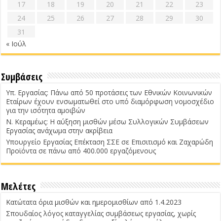
17
18
19
20
21
22
23
24
25
26
27
28
29
30
31
« Ιούλ
Συμβάσεις
Υπ. Εργασίας: Πάνω από 50 προτάσεις των Εθνικών Κοινωνικών
Εταίρων έχουν ενσωματωθεί στο υπό διαμόρφωση νομοσχέδιο
για την ισότητα αμοιβών
Ν. Κεραμέως: Η αύξηση μισθών μέσω Συλλογικών Συμβάσεων
Εργασίας ανάχωμα στην ακρίβεια
Υπουργείο Εργασίας Επέκταση ΣΣΕ σε Επισιτισμό και Ζαχαρώδη
Προϊόντα σε πάνω από 400.000 εργαζόμενους
Μελέτες
Κατώτατα όρια μισθών και ημερομισθίων από 1.4.2023
Σπουδαίος λόγος καταγγελίας συμβάσεως εργασίας, χωρίς