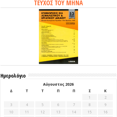
ΤΕΥΧΟΣ ΤΟΥ ΜΗΝΑ
Ημερολόγιο
Αύγουστος 2026
Δ
Τ
Τ
Π
Π
Σ
Κ
1
2
3
4
5
6
7
8
9
10
11
12
13
14
15
16