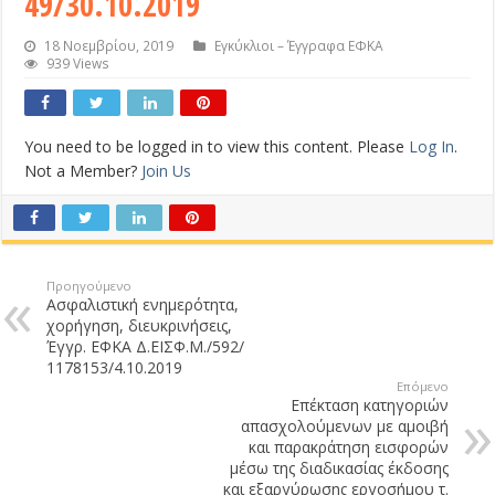
49/30.10.2019
18 Νοεμβρίου, 2019
Εγκύκλιοι – Έγγραφα ΕΦΚΑ
939 Views
You need to be logged in to view this content. Please
Log In
.
Not a Member?
Join Us
Προηγούμενο
Ασφαλιστική ενημερότητα,
χορήγηση, διευκρινήσεις,
Έγγρ. ΕΦΚΑ Δ.ΕΙΣΦ.Μ./592/
1178153/4.10.2019
Επόμενο
Επέκταση κατηγοριών
απασχολούμενων με αμοιβή
και παρακράτηση εισφορών
μέσω της διαδικασίας έκδοσης
και εξαργύρωσης εργοσήμου τ.