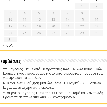
Δ
Τ
Τ
Π
Π
Σ
Κ
1
2
3
4
5
6
7
8
9
10
11
12
13
14
15
16
17
18
19
20
21
22
23
24
25
26
27
28
29
30
31
« Ιούλ
Συμβάσεις
Υπ. Εργασίας: Πάνω από 50 προτάσεις των Εθνικών Κοινωνικών
Εταίρων έχουν ενσωματωθεί στο υπό διαμόρφωση νομοσχέδιο
για την ισότητα αμοιβών
Ν. Κεραμέως: Η αύξηση μισθών μέσω Συλλογικών Συμβάσεων
Εργασίας ανάχωμα στην ακρίβεια
Υπουργείο Εργασίας Επέκταση ΣΣΕ σε Επισιτισμό και Ζαχαρώδη
Προϊόντα σε πάνω από 400.000 εργαζόμενους