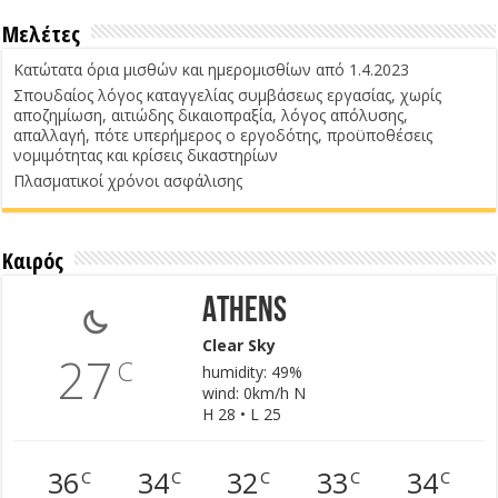
Μελέτες
Κατώτατα όρια μισθών και ημερομισθίων από 1.4.2023
Σπουδαίος λόγος καταγγελίας συμβάσεως εργασίας, χωρίς
αποζημίωση, αιτιώδης δικαιοπραξία, λόγος απόλυσης,
απαλλαγή, πότε υπερήμερος ο εργοδότης, προϋποθέσεις
νομιμότητας και κρίσεις δικαστηρίων
Πλασματικοί χρόνοι ασφάλισης
Καιρός
Athens
Clear Sky
27
C
humidity: 49%
wind: 0km/h N
H 28 • L 25
36
34
32
33
34
C
C
C
C
C