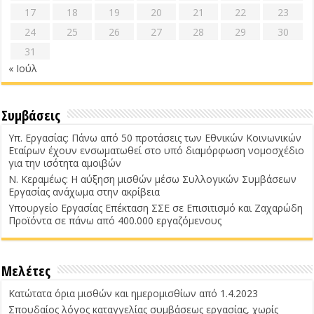
17
18
19
20
21
22
23
24
25
26
27
28
29
30
31
« Ιούλ
Συμβάσεις
Υπ. Εργασίας: Πάνω από 50 προτάσεις των Εθνικών Κοινωνικών
Εταίρων έχουν ενσωματωθεί στο υπό διαμόρφωση νομοσχέδιο
για την ισότητα αμοιβών
Ν. Κεραμέως: Η αύξηση μισθών μέσω Συλλογικών Συμβάσεων
Εργασίας ανάχωμα στην ακρίβεια
Υπουργείο Εργασίας Επέκταση ΣΣΕ σε Επισιτισμό και Ζαχαρώδη
Προϊόντα σε πάνω από 400.000 εργαζόμενους
Μελέτες
Κατώτατα όρια μισθών και ημερομισθίων από 1.4.2023
Σπουδαίος λόγος καταγγελίας συμβάσεως εργασίας, χωρίς