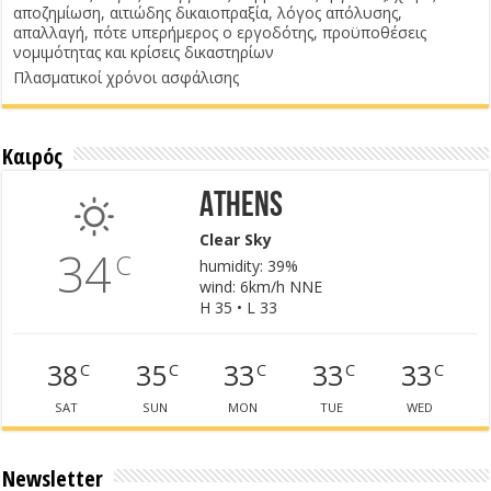
αποζημίωση, αιτιώδης δικαιοπραξία, λόγος απόλυσης,
απαλλαγή, πότε υπερήμερος ο εργοδότης, προϋποθέσεις
νομιμότητας και κρίσεις δικαστηρίων
Πλασματικοί χρόνοι ασφάλισης
Καιρός
Athens
Clear Sky
34
C
humidity: 39%
wind: 6km/h NNE
H 35 • L 33
38
35
33
33
33
C
C
C
C
C
SAT
SUN
MON
TUE
WED
Newsletter