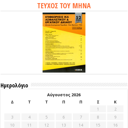
ΤΕΥΧΟΣ ΤΟΥ ΜΗΝΑ
Ημερολόγιο
Αύγουστος 2026
Δ
Τ
Τ
Π
Π
Σ
Κ
1
2
3
4
5
6
7
8
9
10
11
12
13
14
15
16