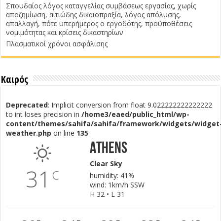
Σπουδαίος λόγος καταγγελίας συμβάσεως εργασίας, χωρίς
αποζημίωση, αιτιώδης δικαιοπραξία, λόγος απόλυσης,
απαλλαγή, πότε υπερήμερος ο εργοδότης, προϋποθέσεις
νομιμότητας και κρίσεις δικαστηρίων
Πλασματικοί χρόνοι ασφάλισης
Καιρός
Deprecated
: Implicit conversion from float 9.022222222222222
to int loses precision in
/home3/eaed/public_html/wp-
content/themes/sahifa/sahifa/framework/widgets/widget
weather.php
on line
135
Athens
Clear Sky
31
C
humidity: 41%
wind: 1km/h SSW
H 32 • L 31