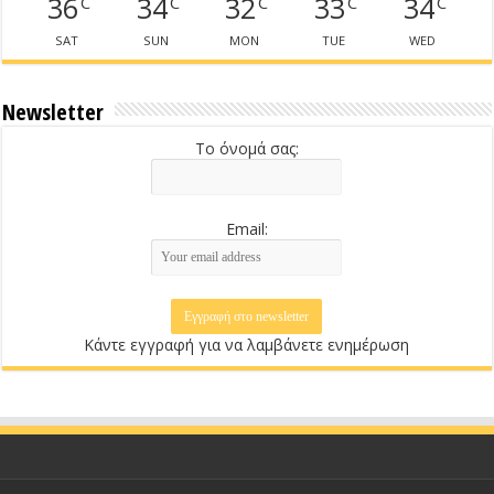
36
34
32
33
34
C
C
C
C
C
SAT
SUN
MON
TUE
WED
Newsletter
Το όνομά σας:
Email:
Κάντε εγγραφή για να λαμβάνετε ενημέρωση