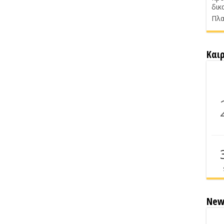
δικ
Πλα
Και
New