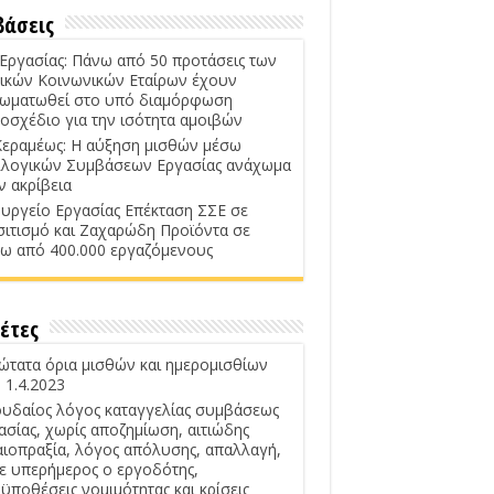
βάσεις
 Εργασίας: Πάνω από 50 προτάσεις των
ικών Κοινωνικών Εταίρων έχουν
ωματωθεί στο υπό διαμόρφωση
οσχέδιο για την ισότητα αμοιβών
Κεραμέως: Η αύξηση μισθών μέσω
λογικών Συμβάσεων Εργασίας ανάχωμα
ν ακρίβεια
υργείο Εργασίας Επέκταση ΣΣΕ σε
σιτισμό και Ζαχαρώδη Προϊόντα σε
ω από 400.000 εργαζόμενους
έτες
ώτατα όρια μισθών και ημερομισθίων
 1.4.2023
υδαίος λόγος καταγγελίας συμβάσεως
ασίας, χωρίς αποζημίωση, αιτιώδης
αιοπραξία, λόγος απόλυσης, απαλλαγή,
ε υπερήμερος ο εργοδότης,
ϋποθέσεις νομιμότητας και κρίσεις