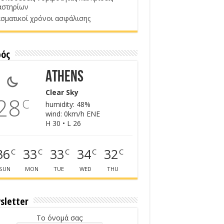
αστηρίων
σματικοί χρόνοι ασφάλισης
ρός
Athens
Clear Sky
28
C
humidity: 48%
wind: 0km/h ENE
H 30 • L 26
36
33
33
34
32
C
C
C
C
C
SUN
MON
TUE
WED
THU
sletter
Το όνομά σας: