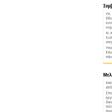
Συμ
Υπ.
Εθν
ενσ
νομ
Ν. 
Συλ
στη
Υπο
Επι
πάν
Μελ
Κατ
από
Σπο
εργ
δικ
πότ
προ