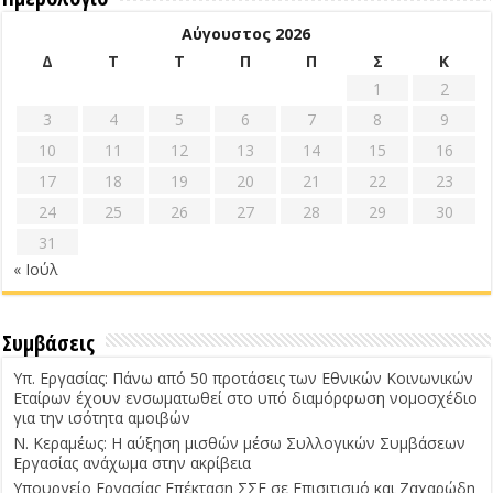
Αύγουστος 2026
Δ
Τ
Τ
Π
Π
Σ
Κ
1
2
3
4
5
6
7
8
9
10
11
12
13
14
15
16
17
18
19
20
21
22
23
24
25
26
27
28
29
30
31
« Ιούλ
Συμβάσεις
Υπ. Εργασίας: Πάνω από 50 προτάσεις των Εθνικών Κοινωνικών
Εταίρων έχουν ενσωματωθεί στο υπό διαμόρφωση νομοσχέδιο
για την ισότητα αμοιβών
Ν. Κεραμέως: Η αύξηση μισθών μέσω Συλλογικών Συμβάσεων
Εργασίας ανάχωμα στην ακρίβεια
Υπουργείο Εργασίας Επέκταση ΣΣΕ σε Επισιτισμό και Ζαχαρώδη