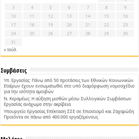
3
4
5
6
7
8
9
10
11
12
13
14
15
16
17
18
19
20
21
22
23
24
25
26
27
28
29
30
31
« Ιούλ
Συμβάσεις
Υπ. Εργασίας: Πάνω από 50 προτάσεις των Εθνικών Κοινωνικών
Εταίρων έχουν ενσωματωθεί στο υπό διαμόρφωση νομοσχέδιο
για την ισότητα αμοιβών
Ν. Κεραμέως: Η αύξηση μισθών μέσω Συλλογικών Συμβάσεων
Εργασίας ανάχωμα στην ακρίβεια
Υπουργείο Εργασίας Επέκταση ΣΣΕ σε Επισιτισμό και Ζαχαρώδη
Προϊόντα σε πάνω από 400.000 εργαζόμενους