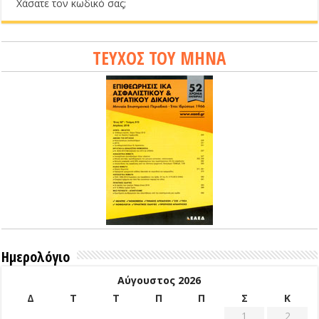
Χάσατε τον κωδικό σας;
ΤΕΥΧΟΣ ΤΟΥ ΜΗΝΑ
Ημερολόγιο
Αύγουστος 2026
Δ
Τ
Τ
Π
Π
Σ
Κ
1
2