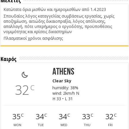
Μελέτες
Κατώτατα όρια μισθών και ημερομισθίων από 1.4.2023
Σπουδαίος λόγος καταγγελίας συμβάσεως εργασίας, χωρίς
αποζημίωση, αιτιώδης δικαιοπραξία, λόγος απόλυσης,
απαλλαγή, πότε υπερήμερος ο εργοδότης, προϋποθέσεις
νομιμότητας και κρίσεις δικαστηρίων
Πλασματικοί χρόνοι ασφάλισης
Καιρός
Athens
Clear Sky
32
C
humidity: 38%
wind: 2km/h N
H 33 • L 31
35
34
34
33
32
C
C
C
C
C
MON
TUE
WED
THU
FRI