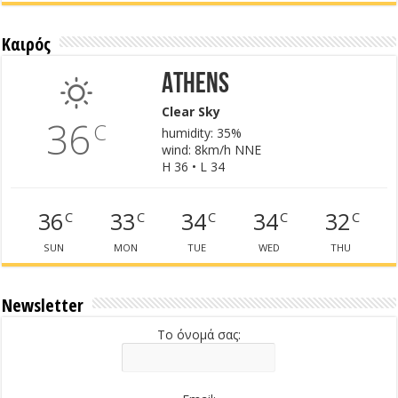
Καιρός
Athens
Clear Sky
36
C
humidity: 35%
wind: 8km/h NNE
H 36 • L 34
36
33
34
34
32
C
C
C
C
C
SUN
MON
TUE
WED
THU
Newsletter
Το όνομά σας: