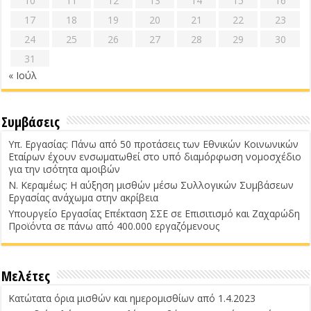
10
11
12
13
14
15
16
17
18
19
20
21
22
23
24
25
26
27
28
29
30
31
« Ιούλ
Συμβάσεις
Υπ. Εργασίας: Πάνω από 50 προτάσεις των Εθνικών Κοινωνικών
Εταίρων έχουν ενσωματωθεί στο υπό διαμόρφωση νομοσχέδιο
για την ισότητα αμοιβών
Ν. Κεραμέως: Η αύξηση μισθών μέσω Συλλογικών Συμβάσεων
Εργασίας ανάχωμα στην ακρίβεια
Υπουργείο Εργασίας Επέκταση ΣΣΕ σε Επισιτισμό και Ζαχαρώδη
Προϊόντα σε πάνω από 400.000 εργαζόμενους
Μελέτες
Κατώτατα όρια μισθών και ημερομισθίων από 1.4.2023