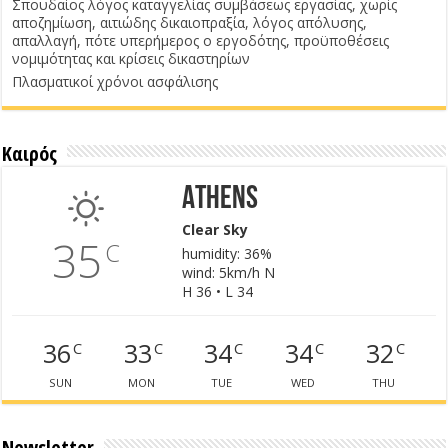
Σπουδαίος λόγος καταγγελίας συμβάσεως εργασίας, χωρίς
αποζημίωση, αιτιώδης δικαιοπραξία, λόγος απόλυσης,
απαλλαγή, πότε υπερήμερος ο εργοδότης, προϋποθέσεις
νομιμότητας και κρίσεις δικαστηρίων
Πλασματικοί χρόνοι ασφάλισης
Καιρός
Athens
Clear Sky
35
C
humidity: 36%
wind: 5km/h N
H 36 • L 34
36
33
34
34
32
C
C
C
C
C
SUN
MON
TUE
WED
THU
Newsletter