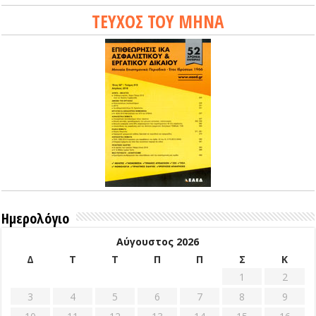
ΤΕΥΧΟΣ ΤΟΥ ΜΗΝΑ
Ημερολόγιο
Αύγουστος 2026
Δ
Τ
Τ
Π
Π
Σ
Κ
1
2
3
4
5
6
7
8
9