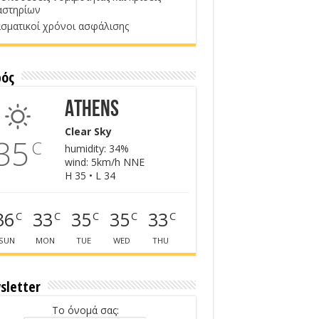
αστηρίων
σματικοί χρόνοι ασφάλισης
ρός
Athens
Clear Sky
35
C
humidity: 34%
wind: 5km/h NNE
H 35 • L 34
36
33
35
35
33
C
C
C
C
C
SUN
MON
TUE
WED
THU
sletter
Το όνομά σας: