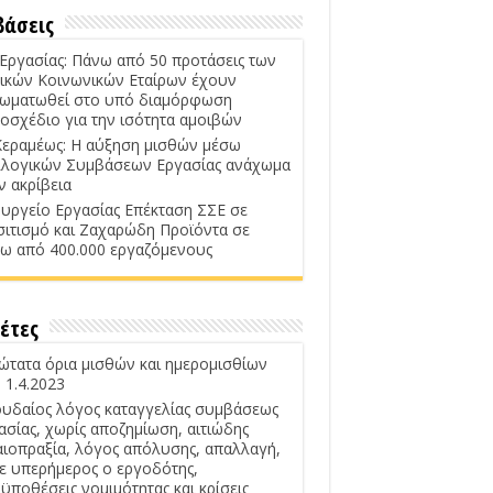
βάσεις
 Εργασίας: Πάνω από 50 προτάσεις των
ικών Κοινωνικών Εταίρων έχουν
ωματωθεί στο υπό διαμόρφωση
οσχέδιο για την ισότητα αμοιβών
Κεραμέως: Η αύξηση μισθών μέσω
λογικών Συμβάσεων Εργασίας ανάχωμα
ν ακρίβεια
υργείο Εργασίας Επέκταση ΣΣΕ σε
σιτισμό και Ζαχαρώδη Προϊόντα σε
ω από 400.000 εργαζόμενους
έτες
ώτατα όρια μισθών και ημερομισθίων
 1.4.2023
υδαίος λόγος καταγγελίας συμβάσεως
ασίας, χωρίς αποζημίωση, αιτιώδης
αιοπραξία, λόγος απόλυσης, απαλλαγή,
ε υπερήμερος ο εργοδότης,
ϋποθέσεις νομιμότητας και κρίσεις