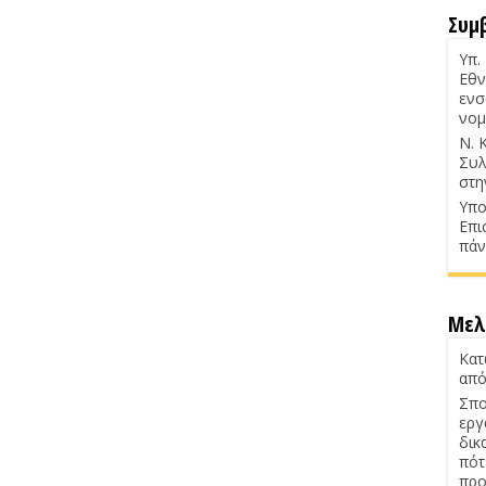
Συμ
Υπ.
Εθν
ενσ
νομ
Ν. 
Συλ
στη
Υπο
Επι
πάν
Μελ
Κατ
από
Σπο
εργ
δικ
πότ
προ