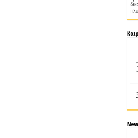
δικ
Πλα
Και
New