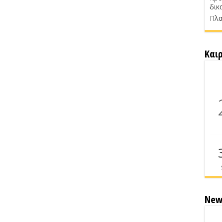
δικ
Πλα
Και
New