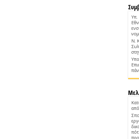
Συμ
Υπ.
Εθν
ενσ
νομ
Ν. 
Συλ
στη
Υπο
Επι
πάν
Μελ
Κατ
από
Σπο
εργ
δικ
πότ
προ