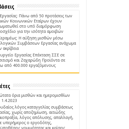
βάσεις
 Εργασίας: Πάνω από 50 προτάσεις των
ικών Κοινωνικών Εταίρων έχουν
ωματωθεί στο υπό διαμόρφωση
οσχέδιο για την ισότητα αμοιβών
Κεραμέως: Η αύξηση μισθών μέσω
λογικών Συμβάσεων Εργασίας ανάχωμα
ν ακρίβεια
υργείο Εργασίας Επέκταση ΣΣΕ σε
σιτισμό και Ζαχαρώδη Προϊόντα σε
ω από 400.000 εργαζόμενους
έτες
ώτατα όρια μισθών και ημερομισθίων
 1.4.2023
υδαίος λόγος καταγγελίας συμβάσεως
ασίας, χωρίς αποζημίωση, αιτιώδης
αιοπραξία, λόγος απόλυσης, απαλλαγή,
ε υπερήμερος ο εργοδότης,
ϋποθέσεις νομιμότητας και κρίσεις