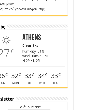
αστηρίων
σματικοί χρόνοι ασφάλισης
ρός
Athens
Clear Sky
27
C
humidity: 51%
wind: 1km/h ENE
H 29 • L 25
36
32
33
34
33
C
C
C
C
C
SUN
MON
TUE
WED
THU
sletter
Το όνομά σας: