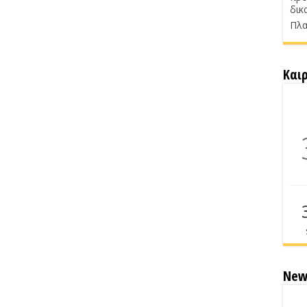
δικ
Πλα
Και
New