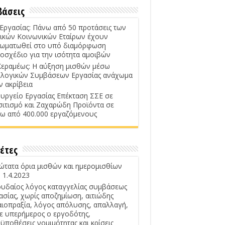
βάσεις
 Εργασίας: Πάνω από 50 προτάσεις των
ικών Κοινωνικών Εταίρων έχουν
ωματωθεί στο υπό διαμόρφωση
οσχέδιο για την ισότητα αμοιβών
Κεραμέως: Η αύξηση μισθών μέσω
λογικών Συμβάσεων Εργασίας ανάχωμα
ν ακρίβεια
υργείο Εργασίας Επέκταση ΣΣΕ σε
σιτισμό και Ζαχαρώδη Προϊόντα σε
ω από 400.000 εργαζόμενους
έτες
ώτατα όρια μισθών και ημερομισθίων
 1.4.2023
υδαίος λόγος καταγγελίας συμβάσεως
ασίας, χωρίς αποζημίωση, αιτιώδης
αιοπραξία, λόγος απόλυσης, απαλλαγή,
ε υπερήμερος ο εργοδότης,
ϋποθέσεις νομιμότητας και κρίσεις