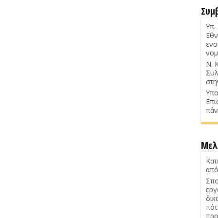
Συμ
Υπ.
Εθν
ενσ
νομ
Ν. 
Συλ
στη
Υπο
Επι
πάν
Μελ
Κατ
από
Σπο
εργ
δικ
πότ
προ