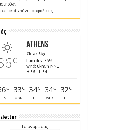
αστηρίων
σματικοί χρόνοι ασφάλισης
ρός
Athens
Clear Sky
36
C
humidity: 35%
wind: 8km/h NNE
H 36 • L 34
36
33
34
34
32
C
C
C
C
C
SUN
MON
TUE
WED
THU
sletter
Το όνομά σας: