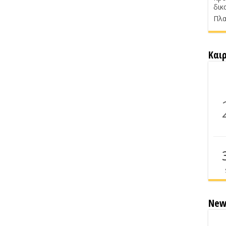
δικ
Πλα
Και
New