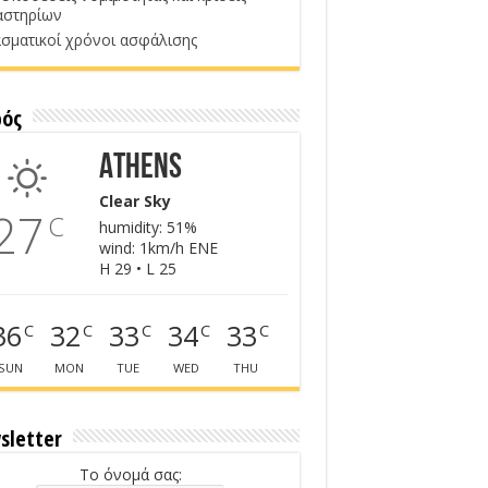
αστηρίων
σματικοί χρόνοι ασφάλισης
ρός
Athens
Clear Sky
27
C
humidity: 51%
wind: 1km/h ENE
H 29 • L 25
36
32
33
34
33
C
C
C
C
C
SUN
MON
TUE
WED
THU
sletter
Το όνομά σας: