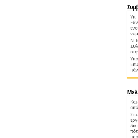
Συμ
Υπ.
Εθν
ενσ
νομ
Ν. 
Συλ
στη
Υπο
Επι
πάν
Μελ
Κατ
από
Σπο
εργ
δικ
πότ
προ