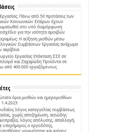
βάσεις
 Εργασίας: Πάνω από 50 προτάσεις των
ικών Κοινωνικών Εταίρων έχουν
ωματωθεί στο υπό διαμόρφωση
οσχέδιο για την ισότητα αμοιβών
Κεραμέως: Η αύξηση μισθών μέσω
λογικών Συμβάσεων Εργασίας ανάχωμα
ν ακρίβεια
υργείο Εργασίας Επέκταση ΣΣΕ σε
σιτισμό και Ζαχαρώδη Προϊόντα σε
ω από 400.000 εργαζόμενους
έτες
ώτατα όρια μισθών και ημερομισθίων
 1.4.2023
υδαίος λόγος καταγγελίας συμβάσεως
ασίας, χωρίς αποζημίωση, αιτιώδης
αιοπραξία, λόγος απόλυσης, απαλλαγή,
ε υπερήμερος ο εργοδότης,
ϋποθέσεις νομιμότητας και κρίσεις