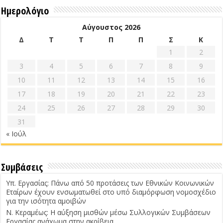
Ημερολόγιο
Αύγουστος 2026
Δ
Τ
Τ
Π
Π
Σ
Κ
1
2
3
4
5
6
7
8
9
10
11
12
13
14
15
16
17
18
19
20
21
22
23
24
25
26
27
28
29
30
31
« Ιούλ
Συμβάσεις
Υπ. Εργασίας: Πάνω από 50 προτάσεις των Εθνικών Κοινωνικών
Εταίρων έχουν ενσωματωθεί στο υπό διαμόρφωση νομοσχέδιο
για την ισότητα αμοιβών
Ν. Κεραμέως: Η αύξηση μισθών μέσω Συλλογικών Συμβάσεων
Εργασίας ανάχωμα στην ακρίβεια