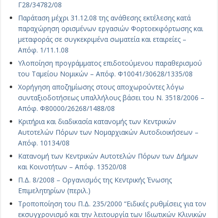
Γ28/34782/08
Παράταση μέχρι 31.12.08 της ανάθεσης εκτέλεσης κατά
παραχώρηση ορισμένων εργασιών Φορτοεκφόρτωσης και
μεταφοράς σε συγκεκριμένα σωματεία και εταιρείες –
Απόφ. 1/11.1.08
Υλοποίηση προγράμματος επιδοτούμενου παραθερισμού
του Ταμείου Νομικών – Απόφ. Φ10041/30628/1335/08
Χορήγηση αποζημίωσης στους αποχωρούντες λόγω
συνταξιοδοτήσεως υπαλλήλους βάσει του Ν. 3518/2006 –
Απόφ. Φ80000/26268/1488/08
Κριτήρια και διαδικασία κατανομής των Κεντρικών
Αυτοτελών Πόρων των Νομαρχιακών Αυτοδιοικήσεων –
Απόφ. 10134/08
Κατανομή των Κεντρικών Αυτοτελών Πόρων των Δήμων
και Κοινοτήτων – Απόφ. 13520/08
Π.Δ. 8/2008 – Οργανισμός της Κεντρικής Ένωσης
Επιμελητηρίων (περιλ.)
Τροποποίηση του Π.Δ. 235/2000 “Ειδικές ρυθμίσεις για τον
εκσυγχρονισμό και την λειτουργία των Ιδιωτικών Κλινικών