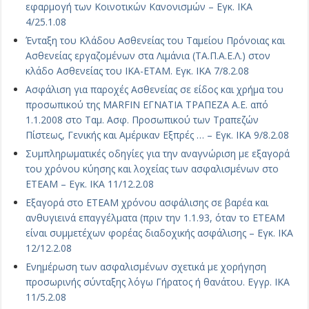
εφαρμογή των Κοινοτικών Κανονισμών – Εγκ. ΙΚΑ
4/25.1.08
Ένταξη του Κλάδου Ασθενείας του Ταμείου Πρόνοιας και
Ασθενείας εργαζομένων στα Λιμάνια (ΤΑ.Π.Α.Ε.Λ.) στον
κλάδο Ασθενείας του ΙΚΑ-ΕΤΑΜ. Εγκ. ΙΚΑ 7/8.2.08
Ασφάλιση για παροχές Ασθενείας σε είδος και χρήμα του
προσωπικού της MARFIN ΕΓΝΑΤΙΑ ΤΡΑΠΕΖΑ Α.Ε. από
1.1.2008 στο Ταμ. Ασφ. Προσωπικού των Τραπεζών
Πίστεως, Γενικής και Αμέρικαν Εξπρές … – Εγκ. ΙΚΑ 9/8.2.08
Συμπληρωματικές οδηγίες για την αναγνώριση με εξαγορά
του χρόνου κύησης και λοχείας των ασφαλισμένων στο
ΕΤΕΑΜ – Εγκ. ΙΚΑ 11/12.2.08
Εξαγορά στο ΕΤΕΑΜ χρόνου ασφάλισης σε βαρέα και
ανθυγιεινά επαγγέλματα (πριν την 1.1.93, όταν το ΕΤΕΑΜ
είναι συμμετέχων φορέας διαδοχικής ασφάλισης – Εγκ. ΙΚΑ
12/12.2.08
Ενημέρωση των ασφαλισμένων σχετικά με χορήγηση
προσωρινής σύνταξης λόγω Γήρατος ή θανάτου. Εγγρ. ΙΚΑ
11/5.2.08