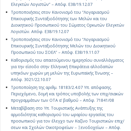
Ελεγκτών Λογιστών” – Απόφ. Ε38/19.12.07
Τροποποιήσεις στον Κανονισμό του “Λογαριασμού
Επικουρικής Συνταξιοδότησης των Μελών και του
Διοικητικού Προσωπικού του Σώματος Ορκωτών Ελεγκτών
Λογιστών. Απόφ. Ε38/19.12.07
Τροποποιήσεις στον Κανονισμό του “Λογαριασμού
Επικουρικής Συνταξιοδότησης Μελών του Διοικητικού
Προσωπικού του ΣΟΕΛ” – Απόφ. Ε38/19.11.07
Καθορισμός του απαιτούμενου ημερησίου συναλλάγματος
για την είσοδο στην Ελληνική Επικράτεια αλλοδαπών
υπηκόων χωρών μη μελών της Ευρωπαϊκής Ένωσης –
Απόφ. 3021/22.10.07
Τροποποίηση της αριθμ. 18183/2.4.07 Υπ. απόφασης.
Περιεχόμενο, δομή και τρόπος υποβολής των επιχ/σιακών
προγραμμάτων των ΟΤΑ α’ βαθμού – Απόφ. 71841/08
Μεταβίβαση στο Υπ. Τουριστικής Ανάπτυξης της
αρμοδιότητας καθορισμού του ωραρίου εργασίας του
προσωπικού για τον έλεγχο των Καζίνο Τουριστικών επιχ/
σεων και Σχολών Οικοτροφείων – Ξενοδοχείων – Απόφ.