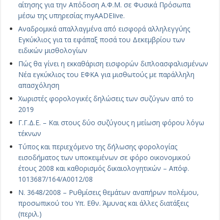
αίτησης για την Απόδοση Α.Φ.Μ. σε Φυσικά Πρόσωπα
μέσω της υπηρεσίας myAADEIive.
Αναδρομικά απαλλαγμένα από εισφορά αλληλεγγύης
Εγκύκλιος για τα εφάπαξ ποσά του Δεκεμβρίου των
ειδικών μισθολογίων
Πώς θα γίνει η εκκαθάριση εισφορών διπλοασφαλισμένων
Νέα εγκύκλιος του ΕΦΚΑ για μισθωτούς με παράλληλη
απασχόληση
Χωριστές φορολογικές δηλώσεις των συζύγων από το
2019
Γ.Γ.Δ.Ε. – Και στους δύο συζύγους η μείωση φόρου λόγω
τέκνων
Τύπος και περιεχόμενο της δήλωσης φορολογίας
εισοδήματος των υποκειμένων σε φόρο οικονομικού
έτους 2008 και καθορισμός δικαιολογητικών – Απόφ.
1013687/164/Α0012/08
Ν. 3648/2008 – Ρυθμίσεις θεμάτων αναπήρων πολέμου,
προσωπικού του Υπ. Εθν. Άμυνας και άλλες διατάξεις
(περιλ.)