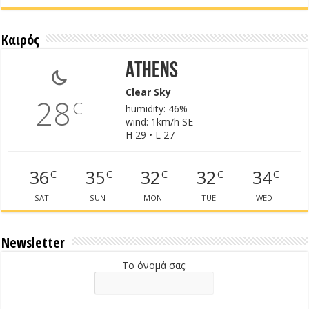
Καιρός
Athens
Clear Sky
28
C
humidity: 46%
wind: 1km/h SE
H 29 • L 27
36
35
32
32
34
C
C
C
C
C
SAT
SUN
MON
TUE
WED
Newsletter
Το όνομά σας: