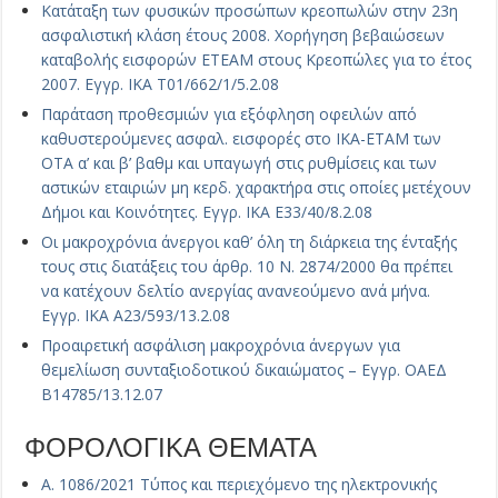
Κατάταξη των φυσικών προσώπων κρεοπωλών στην 23η
ασφαλιστική κλάση έτους 2008. Χορήγηση βεβαιώσεων
καταβολής εισφορών ΕΤΕΑΜ στους Κρεοπώλες για το έτος
2007. Εγγρ. ΙΚΑ Τ01/662/1/5.2.08
Παράταση προθεσμιών για εξόφληση οφειλών από
καθυστερούμενες ασφαλ. εισφορές στο ΙΚΑ-ΕΤΑΜ των
ΟΤΑ α’ και β’ βαθμ και υπαγωγή στις ρυθμίσεις και των
αστικών εταιριών μη κερδ. χαρακτήρα στις οποίες μετέχουν
Δήμοι και Κοινότητες. Εγγρ. ΙΚΑ Ε33/40/8.2.08
Οι μακροχρόνια άνεργοι καθ’ όλη τη διάρκεια της ένταξής
τους στις διατάξεις του άρθρ. 10 Ν. 2874/2000 θα πρέπει
να κατέχουν δελτίο ανεργίας ανανεούμενο ανά μήνα.
Εγγρ. ΙΚΑ Α23/593/13.2.08
Προαιρετική ασφάλιση μακροχρόνια άνεργων για
θεμελίωση συνταξιοδοτικού δικαιώματος – Εγγρ. ΟΑΕΔ
Β14785/13.12.07
ΦΟΡΟΛΟΓΙΚΑ ΘΕΜΑΤΑ
Α. 1086/2021 Τύπος και περιεχόμενο της ηλεκτρονικής