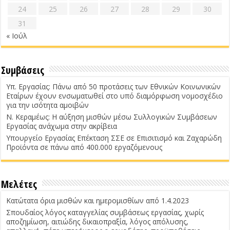
24
25
26
27
28
29
30
31
« Ιούλ
Συμβάσεις
Υπ. Εργασίας: Πάνω από 50 προτάσεις των Εθνικών Κοινωνικών
Εταίρων έχουν ενσωματωθεί στο υπό διαμόρφωση νομοσχέδιο
για την ισότητα αμοιβών
Ν. Κεραμέως: Η αύξηση μισθών μέσω Συλλογικών Συμβάσεων
Εργασίας ανάχωμα στην ακρίβεια
Υπουργείο Εργασίας Επέκταση ΣΣΕ σε Επισιτισμό και Ζαχαρώδη
Προϊόντα σε πάνω από 400.000 εργαζόμενους
Μελέτες
Κατώτατα όρια μισθών και ημερομισθίων από 1.4.2023
Σπουδαίος λόγος καταγγελίας συμβάσεως εργασίας, χωρίς
αποζημίωση, αιτιώδης δικαιοπραξία, λόγος απόλυσης,