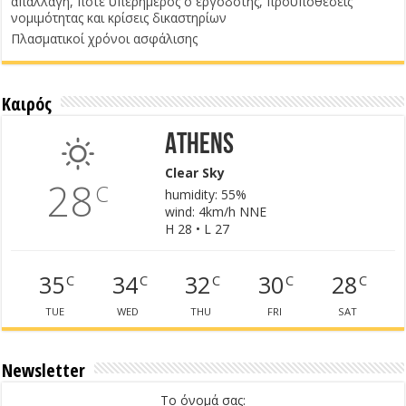
απαλλαγή, πότε υπερήμερος ο εργοδότης, προϋποθέσεις
νομιμότητας και κρίσεις δικαστηρίων
Πλασματικοί χρόνοι ασφάλισης
Καιρός
Athens
Clear Sky
28
C
humidity: 55%
wind: 4km/h NNE
H 28 • L 27
35
34
32
30
28
C
C
C
C
C
TUE
WED
THU
FRI
SAT
Newsletter
Το όνομά σας: