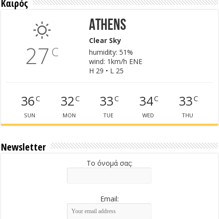
Καιρός
Athens
Clear Sky
27
C
humidity: 51%
wind: 1km/h ENE
H 29 • L 25
36
32
33
34
33
C
C
C
C
C
SUN
MON
TUE
WED
THU
Newsletter
Το όνομά σας:
Email: