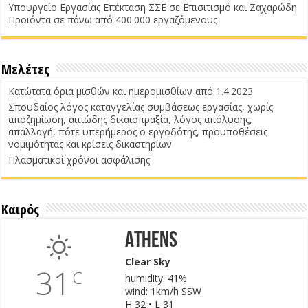
Υπουργείο Εργασίας Επέκταση ΣΣΕ σε Επισιτισμό και Ζαχαρώδη
Προϊόντα σε πάνω από 400.000 εργαζόμενους
Μελέτες
Κατώτατα όρια μισθών και ημερομισθίων από 1.4.2023
Σπουδαίος λόγος καταγγελίας συμβάσεως εργασίας, χωρίς
αποζημίωση, αιτιώδης δικαιοπραξία, λόγος απόλυσης,
απαλλαγή, πότε υπερήμερος ο εργοδότης, προϋποθέσεις
νομιμότητας και κρίσεις δικαστηρίων
Πλασματικοί χρόνοι ασφάλισης
Καιρός
Athens
Clear Sky
31
C
humidity: 41%
wind: 1km/h SSW
H 32 • L 31