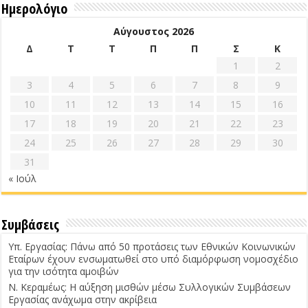
Ημερολόγιο
Αύγουστος 2026
Δ
Τ
Τ
Π
Π
Σ
Κ
1
2
3
4
5
6
7
8
9
10
11
12
13
14
15
16
17
18
19
20
21
22
23
24
25
26
27
28
29
30
31
« Ιούλ
Συμβάσεις
Υπ. Εργασίας: Πάνω από 50 προτάσεις των Εθνικών Κοινωνικών
Εταίρων έχουν ενσωματωθεί στο υπό διαμόρφωση νομοσχέδιο
για την ισότητα αμοιβών
Ν. Κεραμέως: Η αύξηση μισθών μέσω Συλλογικών Συμβάσεων
Εργασίας ανάχωμα στην ακρίβεια