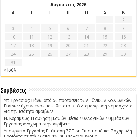
Αύγουστος 2026
Δ
Τ
Τ
Π
Π
Σ
Κ
1
2
3
4
5
6
7
8
9
10
11
12
13
14
15
16
17
18
19
20
21
22
23
24
25
26
27
28
29
30
31
« Ιούλ
Συμβάσεις
Υπ. Εργασίας: Πάνω από 50 προτάσεις των Εθνικών Κοινωνικών
Εταίρων έχουν ενσωματωθεί στο υπό διαμόρφωση νομοσχέδιο
για την ισότητα αμοιβών
Ν. Κεραμέως: Η αύξηση μισθών μέσω Συλλογικών Συμβάσεων
Εργασίας ανάχωμα στην ακρίβεια
Υπουργείο Εργασίας Επέκταση ΣΣΕ σε Επισιτισμό και Ζαχαρώδη
Προϊόντα σε πάνω από 400.000 εργαζόμενους