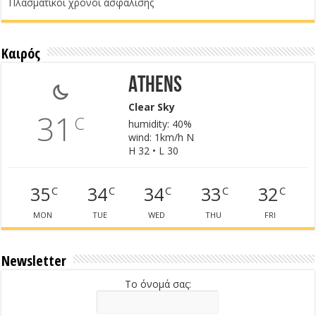
Πλασματικοί χρόνοι ασφάλισης
Καιρός
Athens
Clear Sky
31
C
humidity: 40%
wind: 1km/h N
H 32 • L 30
35
34
34
33
32
C
C
C
C
C
MON
TUE
WED
THU
FRI
Newsletter
Το όνομά σας: