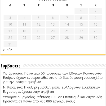
Δ
Τ
Τ
Π
Π
Σ
Κ
1
2
3
4
5
6
7
8
9
10
11
12
13
14
15
16
17
18
19
20
21
22
23
24
25
26
27
28
29
30
31
« Ιούλ
Συμβάσεις
Υπ. Εργασίας: Πάνω από 50 προτάσεις των Εθνικών Κοινωνικών
Εταίρων έχουν ενσωματωθεί στο υπό διαμόρφωση νομοσχέδιο
για την ισότητα αμοιβών
Ν. Κεραμέως: Η αύξηση μισθών μέσω Συλλογικών Συμβάσεων
Εργασίας ανάχωμα στην ακρίβεια
Υπουργείο Εργασίας Επέκταση ΣΣΕ σε Επισιτισμό και Ζαχαρώδη
Προϊόντα σε πάνω από 400.000 εργαζόμενους