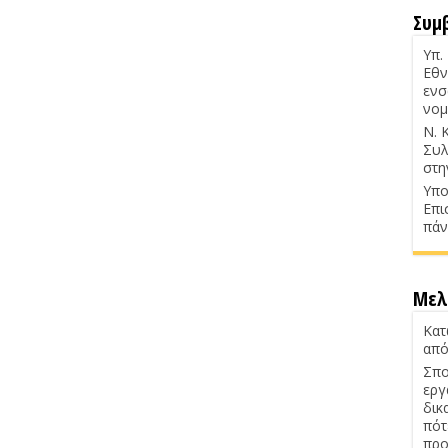
Συμ
Υπ.
Εθν
ενσ
νομ
Ν. 
Συλ
στη
Υπο
Επι
πάν
Μελ
Κατ
από
Σπο
εργ
δικ
πότ
προ