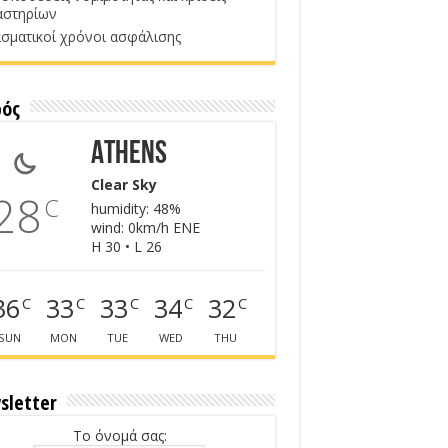
αστηρίων
σματικοί χρόνοι ασφάλισης
ρός
Athens
Clear Sky
28
C
humidity: 48%
wind: 0km/h ENE
H 30 • L 26
36
33
33
34
32
C
C
C
C
C
SUN
MON
TUE
WED
THU
sletter
Το όνομά σας: