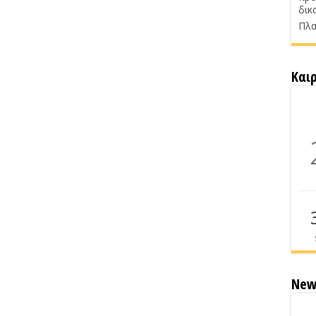
δικ
Πλα
Και
New