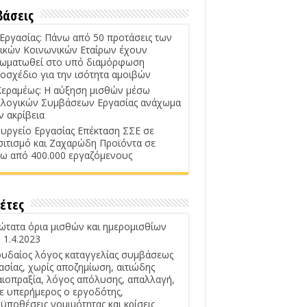
βάσεις
 Εργασίας: Πάνω από 50 προτάσεις των
ικών Κοινωνικών Εταίρων έχουν
ωματωθεί στο υπό διαμόρφωση
οσχέδιο για την ισότητα αμοιβών
Κεραμέως: Η αύξηση μισθών μέσω
λογικών Συμβάσεων Εργασίας ανάχωμα
ν ακρίβεια
υργείο Εργασίας Επέκταση ΣΣΕ σε
σιτισμό και Ζαχαρώδη Προϊόντα σε
ω από 400.000 εργαζόμενους
έτες
ώτατα όρια μισθών και ημερομισθίων
 1.4.2023
υδαίος λόγος καταγγελίας συμβάσεως
ασίας, χωρίς αποζημίωση, αιτιώδης
αιοπραξία, λόγος απόλυσης, απαλλαγή,
ε υπερήμερος ο εργοδότης,
ϋποθέσεις νομιμότητας και κρίσεις