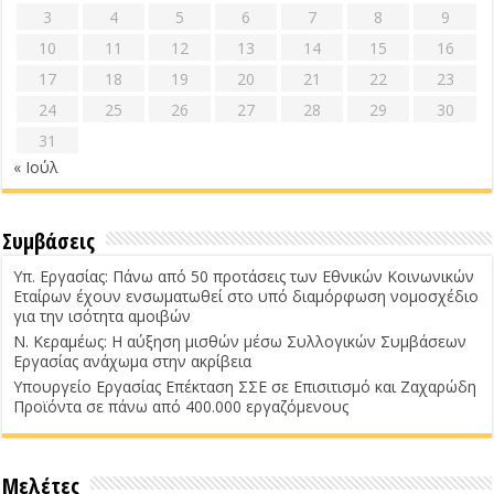
3
4
5
6
7
8
9
10
11
12
13
14
15
16
17
18
19
20
21
22
23
24
25
26
27
28
29
30
31
« Ιούλ
Συμβάσεις
Υπ. Εργασίας: Πάνω από 50 προτάσεις των Εθνικών Κοινωνικών
Εταίρων έχουν ενσωματωθεί στο υπό διαμόρφωση νομοσχέδιο
για την ισότητα αμοιβών
Ν. Κεραμέως: Η αύξηση μισθών μέσω Συλλογικών Συμβάσεων
Εργασίας ανάχωμα στην ακρίβεια
Υπουργείο Εργασίας Επέκταση ΣΣΕ σε Επισιτισμό και Ζαχαρώδη
Προϊόντα σε πάνω από 400.000 εργαζόμενους
Μελέτες