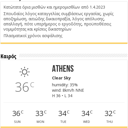
Κατώτατα όρια μισθών και ημερομισθίων από 1.4.2023
Σπουδαίος λόγος καταγγελίας συμβάσεως εργασίας, χωρίς
αποζημίωση, αιτιώδης δικαιοπραξία, λόγος απόλυσης,
απαλλαγή, πότε υπερήμερος ο εργοδότης, προϋποθέσεις
νομιμότητας και κρίσεις δικαστηρίων
Πλασματικοί χρόνοι ασφάλισης
Καιρός
Athens
Clear Sky
36
C
humidity: 35%
wind: 8km/h NNE
H 36 • L 34
36
33
34
34
32
C
C
C
C
C
SUN
MON
TUE
WED
THU