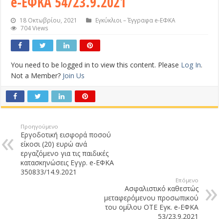
e-ΕΦΚΑ 54/23.9.2021
18 Οκτωβρίου, 2021
Εγκύκλιοι – Έγγραφα e-ΕΦΚΑ
704 Views
You need to be logged in to view this content. Please
Log In
.
Not a Member?
Join Us
Προηγούμενο
Εργοδοτική εισφορά ποσού
είκοσι (20) ευρώ ανά
εργαζόμενο για τις παιδικές
κατασκηνώσεις Εγγρ. e-ΕΦΚΑ
350833/14.9.2021
Επόμενο
Ασφαλιστικό καθεστώς
μεταφερόμενου προσωπικού
του ομίλου ΟΤΕ Εγκ. e-ΕΦΚΑ
53/23.9.2021