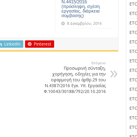
Ν.4415/2016
ΕΤΟ
(πρόσληψη, σχέση
εργασίας, διάρκεια
ΕΤΟ
σύμβασης)
ΕΤΟ
8 Δεκεμβρίου, 2016
ΕΤΟ
ΕΤΟ
LinkedIn
Pinterest
ΕΤΟ
ΕΤΟ
Επόμενο
Προσωρινή σύνταξη,
ΕΤΟ
χορήγηση, οδηγίες για την
εφαρμογή του άρθρ.29 του
ΕΤΟ
Ν.4387/2016 Εγκ. Υπ. Εργασίας
ΕΤΟ
Φ.10043/30188/792/20.10.2016
ΕΤΟ
ΕΤΟ
ΕΤΟ
ΕΤΟ
ΕΤΟ