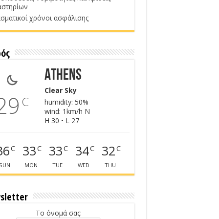
αστηρίων
σματικοί χρόνοι ασφάλισης
ρός
Athens
Clear Sky
29
C
humidity: 50%
wind: 1km/h N
H 30 • L 27
36
33
33
34
32
C
C
C
C
C
SUN
MON
TUE
WED
THU
sletter
Το όνομά σας: