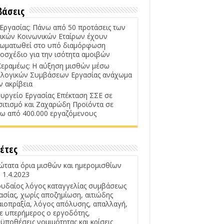
βάσεις
 Εργασίας: Πάνω από 50 προτάσεις των
ικών Κοινωνικών Εταίρων έχουν
ωματωθεί στο υπό διαμόρφωση
οσχέδιο για την ισότητα αμοιβών
Κεραμέως: Η αύξηση μισθών μέσω
λογικών Συμβάσεων Εργασίας ανάχωμα
ν ακρίβεια
υργείο Εργασίας Επέκταση ΣΣΕ σε
σιτισμό και Ζαχαρώδη Προϊόντα σε
ω από 400.000 εργαζόμενους
έτες
ώτατα όρια μισθών και ημερομισθίων
 1.4.2023
υδαίος λόγος καταγγελίας συμβάσεως
ασίας, χωρίς αποζημίωση, αιτιώδης
αιοπραξία, λόγος απόλυσης, απαλλαγή,
ε υπερήμερος ο εργοδότης,
ϋποθέσεις νομιμότητας και κρίσεις