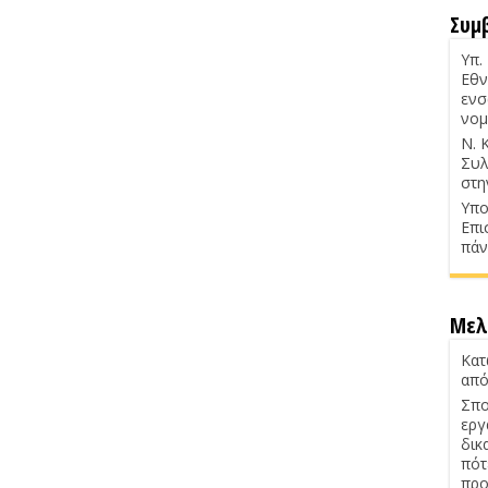
Συμ
Υπ.
Εθν
ενσ
νομ
Ν. 
Συλ
στη
Υπο
Επι
πάν
Μελ
Κατ
από
Σπο
εργ
δικ
πότ
προ