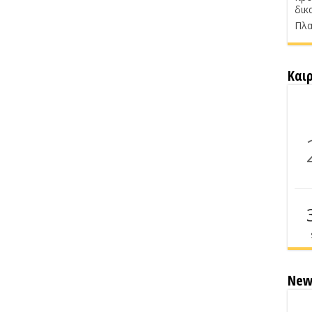
δικ
Πλα
Και
New