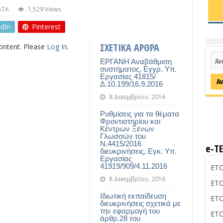
ΑΤΑ
1,529 Views
edIn
Pinterest
ΣΧΕΤΙΚΑ ΑΡΘΡΑ
content. Please
Log In
.
ΕΡΓΑΝΗ Αναβάθμιση
συστήματος, Εγγρ. Υπ.
Εργασίας 41815/
Δ.10.199/16.9.2016
8 Δεκεμβρίου, 2016
Ρυθμίσεις για τα θέματα
Φροντιστηρίου και
Κέντρων Ξένων
Γλωσσών του
Ν.4415/2016
e-Τ
διευκρινήσεις, Εγκ. Υπ.
Εργασίας
41919/909/4.11.2016
ΕΤΟ
8 Δεκεμβρίου, 2016
ΕΤΟ
Ιδιωτική εκπαίδευση
ΕΤΟ
διευκρινήσεις σχετικά με
την εφαρμογή του
ΕΤΟ
άρθρ.28 του