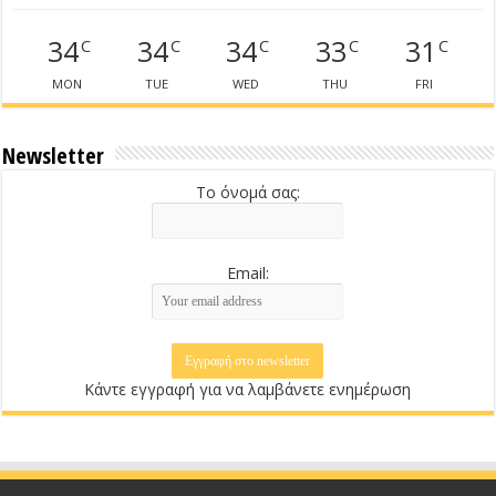
34
34
34
33
31
C
C
C
C
C
MON
TUE
WED
THU
FRI
Newsletter
Το όνομά σας:
Email:
Κάντε εγγραφή για να λαμβάνετε ενημέρωση