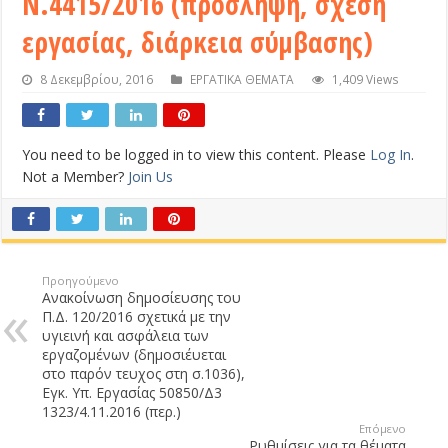
Ν.4415/2016 (πρόσληψη, σχέση
εργασίας, διάρκεια σύμβασης)
8 Δεκεμβρίου, 2016
ΕΡΓΑΤΙΚΑ ΘΕΜΑΤΑ
1,409 Views
You need to be logged in to view this content. Please
Log In
.
Not a Member?
Join Us
Προηγούμενο
Ανακοίνωση δημοσίευσης του
Π.Δ. 120/2016 σχετικά με την
υγιεινή και ασφάλεια των
εργαζομένων (δημοσιέυεται
στο παρόν τευχος στη σ.1036),
Εγκ. Υπ. Εργασίας 50850/Δ3
1323/4.11.2016 (περ.)
Επόμενο
Ρυθμίσεις για τα θέματα