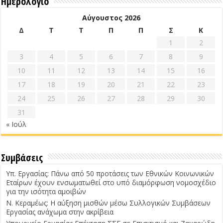
Ημερολόγιο
Αύγουστος 2026
Δ
Τ
Τ
Π
Π
Σ
Κ
1
2
3
4
5
6
7
8
9
10
11
12
13
14
15
16
17
18
19
20
21
22
23
24
25
26
27
28
29
30
31
« Ιούλ
Συμβάσεις
Υπ. Εργασίας: Πάνω από 50 προτάσεις των Εθνικών Κοινωνικών
Εταίρων έχουν ενσωματωθεί στο υπό διαμόρφωση νομοσχέδιο
για την ισότητα αμοιβών
Ν. Κεραμέως: Η αύξηση μισθών μέσω Συλλογικών Συμβάσεων
Εργασίας ανάχωμα στην ακρίβεια