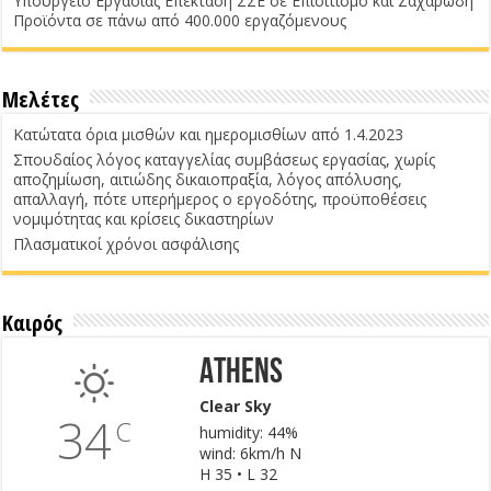
Υπουργείο Εργασίας Επέκταση ΣΣΕ σε Επισιτισμό και Ζαχαρώδη
Προϊόντα σε πάνω από 400.000 εργαζόμενους
Μελέτες
Κατώτατα όρια μισθών και ημερομισθίων από 1.4.2023
Σπουδαίος λόγος καταγγελίας συμβάσεως εργασίας, χωρίς
αποζημίωση, αιτιώδης δικαιοπραξία, λόγος απόλυσης,
απαλλαγή, πότε υπερήμερος ο εργοδότης, προϋποθέσεις
νομιμότητας και κρίσεις δικαστηρίων
Πλασματικοί χρόνοι ασφάλισης
Καιρός
Athens
Clear Sky
34
C
humidity: 44%
wind: 6km/h N
H 35 • L 32