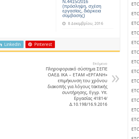
Ν.4415/2016
ΕΤΟ
(πρόσληψη, σχέση
εργασίας, διάρκεια
ΕΤΟ
σύμβασης)
ΕΤΟ
8 Δεκεμβρίου, 2016
ΕΤΟ
ΕΤΟ
LinkedIn
Pinterest
ΕΤΟ
ΕΤΟ
Επόμενο
Πληροφοριακό σύστημα ΣΕΠΕ
ΕΤΟ
ΟΑΕΔ ΙΚΑ – ΕΤΑΜ «ΕΡΓΑΝΗ»
επιμήκυνση του χρόνου
ΕΤΟ
διακοπής για λόγους τακτικής
ΕΤΟ
συντήρησης, Εγγρ. Υπ.
Εργασίας 41814/
ΕΤΟ
Δ.10.198/16.9.2016
ΕΤΟ
ΕΤΟ
ΕΤΟ
ΕΤΟ