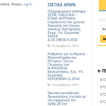
ΣΧΕΤΙΚΑ ΑΡΘΡΑ
content. Please
Log In
.
Πληροφοριακό σύστημα
ΣΕΠΕ ΟΑΕΔ ΙΚΑ –
ΕΤΑΜ «ΕΡΓΑΝΗ»
επιμήκυνση του χρόνου
διακοπής για λόγους
τακτικής συντήρησης,
Εγγρ. Υπ. Εργασίας
41814/
Δ.10.198/16.9.2016
8 Δεκεμβρίου, 2016
Ρυθμίσεις για τα θέματα
Φροντιστηρίου και
Κέντρων Ξένων
Γλωσσών του
Ν.4415/2016
e-Τ
διευκρινήσεις, Εγκ. Υπ.
Εργασίας
41919/909/4.11.2016
ΕΤΟ
8 Δεκεμβρίου, 2016
ΕΤΟ
Ιδιωτική εκπαίδευση
ΕΤΟ
διευκρινήσεις σχετικά με
την εφαρμογή του
ΕΤΟ
άρθρ.28 του