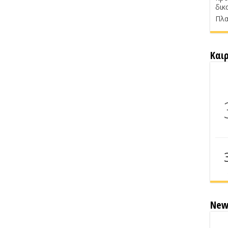
δικ
Πλα
Και
New