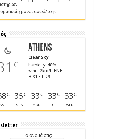
αστηρίων
σματικοί χρόνοι ασφάλισης
ρός
Athens
Clear Sky
31
C
humidity: 48%
wind: 2km/h ENE
H 31 • L 29
38
35
33
33
33
C
C
C
C
C
SAT
SUN
MON
TUE
WED
sletter
Το όνομά σας: