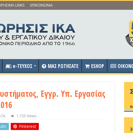
ΧΡΗΣΙΜΑ LINKS
ΕΠΙΚΟΙΝΩΝΙΑ
e-ΤΕΥΧΟΣ
ΜΑΣ ΡΩΤΗΣΑΤΕ
ESHOP
OIKON
στήματος, Εγγρ. Υπ. Εργασίας
2016
ΑΤΑ
1,725 Views
edIn
Pinterest