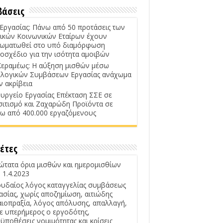
βάσεις
 Εργασίας: Πάνω από 50 προτάσεις των
ικών Κοινωνικών Εταίρων έχουν
ωματωθεί στο υπό διαμόρφωση
οσχέδιο για την ισότητα αμοιβών
Κεραμέως: Η αύξηση μισθών μέσω
λογικών Συμβάσεων Εργασίας ανάχωμα
ν ακρίβεια
υργείο Εργασίας Επέκταση ΣΣΕ σε
σιτισμό και Ζαχαρώδη Προϊόντα σε
ω από 400.000 εργαζόμενους
έτες
ώτατα όρια μισθών και ημερομισθίων
 1.4.2023
υδαίος λόγος καταγγελίας συμβάσεως
ασίας, χωρίς αποζημίωση, αιτιώδης
αιοπραξία, λόγος απόλυσης, απαλλαγή,
ε υπερήμερος ο εργοδότης,
ϋποθέσεις νομιμότητας και κρίσεις