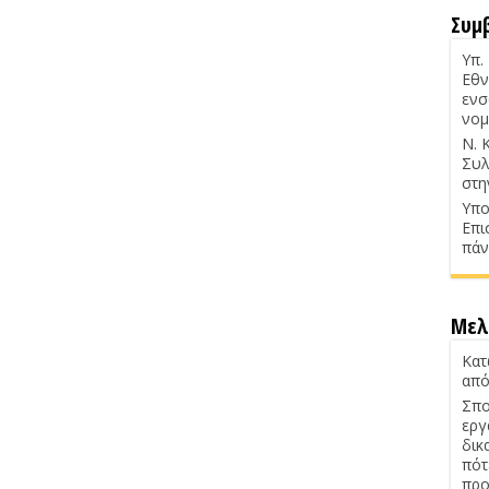
Συμ
Υπ.
Εθν
ενσ
νομ
Ν. 
Συλ
στη
Υπο
Επι
πάν
Μελ
Κατ
από
Σπο
εργ
δικ
πότ
προ