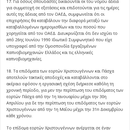
17. Για όσους σπουδαστές δικαιούνται εκ του νόμου άδεια
για συμμετοχή σε εξετάσεις και επιδοτούνται για τις ημέρες
αυτές της άδειας από τον ΟΑΕΔ, συμφωνείται ότι οι
επιχειρήσεις θα καταβάλουν την διαφορά μεταξύ των
καταβαλλομένων ημερομισθίων και του ποσού που
χορηγείται από τον ΟΑΕΔ. Διευκρινίζεται ότι δεν ισχύει το
από 26ης Ιουνίου 1990 Ιδιωτικό Συμφωνητικό που είχε
υπογραφεί από την Ομοσπονδία Εργαζομένων
Καπνοβιομηχανιών Ελλάδος και τις ελληνικές
καπνοβιομηχανίες.
18. Τα επιδόματα των εορτών Χριστουγέννων και Πάσχα
αποτελούν τακτικές αποδοχές και καταβάλλονται στο
ακέραιο εφόσον η εργασιακή σχέση διήρκεσε καθόλη τη
χρονική περίοδο, για μεν την περίπτωση του επιδόματος των
εορτών Πάσχα από την 1η Ιανουαρίου μέχρι την 30η
Απριλίου για δε την περίπτωση του επιδόματος των εορτών
Χριστουγέννων από την 1η Μαΐου μέχρι την 31n Δεκεμβρίου
κάθε χρόνου.
Το επίδομα εορτών Χριστουγέννων ανέρχεται σε έναν