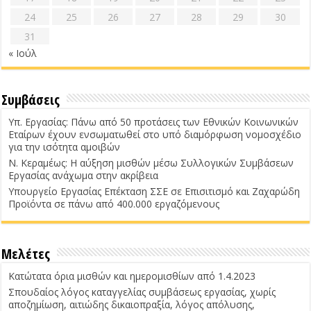
24
25
26
27
28
29
30
31
« Ιούλ
Συμβάσεις
Υπ. Εργασίας: Πάνω από 50 προτάσεις των Εθνικών Κοινωνικών
Εταίρων έχουν ενσωματωθεί στο υπό διαμόρφωση νομοσχέδιο
για την ισότητα αμοιβών
Ν. Κεραμέως: Η αύξηση μισθών μέσω Συλλογικών Συμβάσεων
Εργασίας ανάχωμα στην ακρίβεια
Υπουργείο Εργασίας Επέκταση ΣΣΕ σε Επισιτισμό και Ζαχαρώδη
Προϊόντα σε πάνω από 400.000 εργαζόμενους
Μελέτες
Κατώτατα όρια μισθών και ημερομισθίων από 1.4.2023
Σπουδαίος λόγος καταγγελίας συμβάσεως εργασίας, χωρίς
αποζημίωση, αιτιώδης δικαιοπραξία, λόγος απόλυσης,