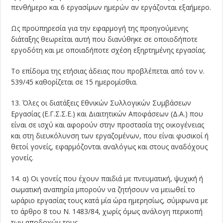
πενθήμερο και 6 εργασίμων ημερών αν εργάζονται εξαήμερο.
Ως προϋπηρεσία για την εφαρμογή της προηγούμενης
διάταξης θεωρείται αυτή που διανύθηκε σε οποιοδήποτε
εργοδότη και με οποιαδήποτε σχέση εξηρτημένης εργασίας.
Το επίδομα της ετήσιας άδειας που προβλέπεται από τον ν.
539/45 καθορίζεται σε 15 ημερομίσθια.
13. Όλες οι διατάξεις Εθνικών Συλλογικών Συμβάσεων
Εργασίας (Ε.Γ.Σ.Σ.Ε.) και Διαιτητικών Αποφάσεων (Δ.Α.) που
είναι σε ισχύ και αφορούν στην προστασία της οικογένειας
και στη διευκόλυνση των εργαζομένων, που είναι φυσικοί ή
θετοί γονείς, εφαρμόζονται αναλόγως και στους αναδόχους
γονείς.
14. α) Οι γονείς που έχουν παιδιά με πνευματική, ψυχική ή
σωματική αναπηρία μπορούν να ζητήσουν να μειωθεί το
ωράριο εργασίας τους κατά μία ώρα ημερησίως, σύμφωνα με
το άρθρο 8 του Ν. 1483/84, χωρίς όμως ανάλογη περικοπή
των αποδοχών τους.