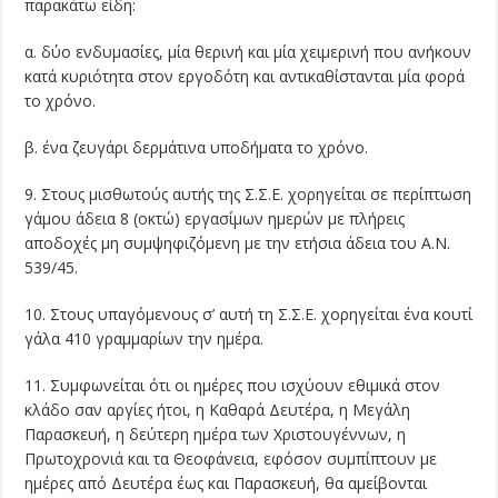
παρακάτω είδη:
α. δύο ενδυμασίες, μία θερινή και μία χειμερινή που ανήκουν
κατά κυριότητα στον εργοδότη και αντικαθίστανται μία φορά
το χρόνο.
β. ένα ζευγάρι δερμάτινα υποδήματα το χρόνο.
9. Στους μισθωτούς αυτής της Σ.Σ.Ε. χορηγείται σε περίπτωση
γάμου άδεια 8 (οκτώ) εργασίμων ημερών με πλήρεις
αποδοχές μη συμψηφιζόμενη με την ετήσια άδεια του Α.Ν.
539/45.
10. Στους υπαγόμενους σ’ αυτή τη Σ.Σ.Ε. χορηγείται ένα κουτί
γάλα 410 γραμμαρίων την ημέρα.
11. Συμφωνείται ότι οι ημέρες που ισχύουν εθιμικά στον
κλάδο σαν αργίες ήτοι, η Καθαρά Δευτέρα, η Μεγάλη
Παρασκευή, η δεύτερη ημέρα των Χριστουγέννων, η
Πρωτοχρονιά και τα Θεοφάνεια, εφόσον συμπίπτουν με
ημέρες από Δευτέρα έως και Παρασκευή, θα αμείβονται