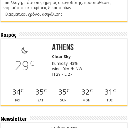
απαλλαγή, πότε υπερήμερος ο εργοδότης, προϋποθέσεις
νομιμότητας και κρίσεις δικαστηρίων
Πλασματικοί χρόνοι ασφάλισης
Καιρός
Athens
Clear Sky
29
C
humidity: 43%
wind: 0km/h NW
H 29 • L 27
34
35
35
32
31
C
C
C
C
C
FRI
SAT
SUN
MON
TUE
Newsletter