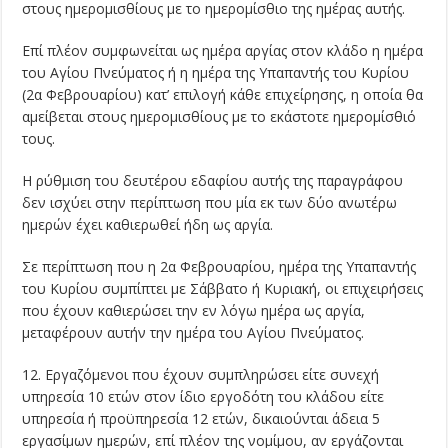
στους ημερομισθίους με το ημερομίσθιο της ημέρας αυτής.
Επί πλέον συμφωνείται ως ημέρα αργίας στον κλάδο η ημέρα
του Αγίου Πνεύματος ή η ημέρα της Υπαπαντής του Κυρίου
(2α Φεβρουαρίου) κατ’ επιλογή κάθε επιχείρησης, η οποία θα
αμείβεται στους ημερομισθίους με το εκάστοτε ημερομίσθιό
τους.
Η ρύθμιση του δευτέρου εδαφίου αυτής της παραγράφου
δεν ισχύει στην περίπτωση που μία εκ των δύο ανωτέρω
ημερών έχει καθιερωθεί ήδη ως αργία.
Σε περίπτωση που η 2α Φεβρουαρίου, ημέρα της Υπαπαντής
του Κυρίου συμπίπτει με Σάββατο ή Κυριακή, οι επιχειρήσεις
που έχουν καθιερώσει την εν λόγω ημέρα ως αργία,
μεταφέρουν αυτήν την ημέρα του Αγίου Πνεύματος.
12. Εργαζόμενοι που έχουν συμπληρώσει είτε συνεχή
υπηρεσία 10 ετών στον ίδιο εργοδότη του κλάδου είτε
υπηρεσία ή προϋπηρεσία 12 ετών, δικαιούνται άδεια 5
εργασίμων ημερών, επί πλέον της νομίμου, αν εργάζονται