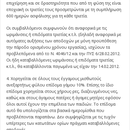
επιχείρηση και σε δραστηριότητα που από τη φύση της είναι
εποχιακή οι τριετίες τους προσμετρώνται με τη συμπλήρωση
600 ημερών ασφάλισης για τη κάθε τριετία.
Οι συμβαλλόμενοι συμφωνούν ότι αναφορικά με τις
ωριμάνσεις ή επιδόματα τριετίας κ.τ.λ. (δηλαδή αναφορικά με
αυτόματες αυξήσεις των αποδοχών με μόνη προϋπόθεση
την πάροδο ορισμένου χρόνου εργασίας), ισχύουν τα
προβλεπόμενα από το Ν. 4046/12 και την ΠΥΣ 6/28.02.2012.
Οι ήδη καταβαλλόμενες ωριμάνσεις ή επιδόματα τριετίας
κ.τ.λ., θα καταβάλλονται παγωμένα ως είχαν την 14.02.2012.
4. Χορηγείται σε όλους τους έγγαμους μισθωτούς
ανεξαρτήτως φύλου επίδομα γάμου 10%. Επίσης το ίδιο
επίδομα χορηγείται στους χήρους-ρες, διαζευγμένους-νες,
καθώς και στους άγαμους πατέρες ή άγαμες μητέρες εφόσον
όλοι αυτοί έχουν την επιμέλεια των παιδιών. Το επίδομα
αυτό θα υπολογίζεται στα βασικά ημερομίσθια που
προβλέπονται παραπάνω. Δεν συμψηφίζεται με τις τυχόν
υπέρτερες των κατωτάτων ορίων πράγματι καταβαλλόμενες
αποδοχές.