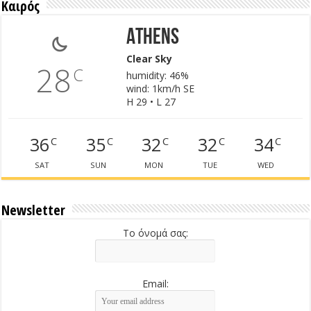
Καιρός
Athens
Clear Sky
28
C
humidity: 46%
wind: 1km/h SE
H 29 • L 27
36
35
32
32
34
C
C
C
C
C
SAT
SUN
MON
TUE
WED
Newsletter
Το όνομά σας:
Email: