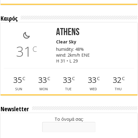
Καιρός
Athens
Clear Sky
31
C
humidity: 48%
wind: 2km/h ENE
H 31 • L 29
35
33
33
33
32
C
C
C
C
C
SUN
MON
TUE
WED
THU
Newsletter
Το όνομά σας: