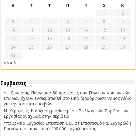
Δ
Τ
Τ
Π
Π
Σ
Κ
1
2
3
4
5
6
7
8
9
10
11
12
13
14
15
16
17
18
19
20
21
22
23
24
25
26
27
28
29
30
31
« Ιούλ
Συμβάσεις
Υπ. Εργασίας: Πάνω από 50 προτάσεις των Εθνικών Κοινωνικών
Εταίρων έχουν ενσωματωθεί στο υπό διαμόρφωση νομοσχέδιο
για την ισότητα αμοιβών
Ν. Κεραμέως: Η αύξηση μισθών μέσω Συλλογικών Συμβάσεων
Εργασίας ανάχωμα στην ακρίβεια
Υπουργείο Εργασίας Επέκταση ΣΣΕ σε Επισιτισμό και Ζαχαρώδη
Προϊόντα σε πάνω από 400.000 εργαζόμενους