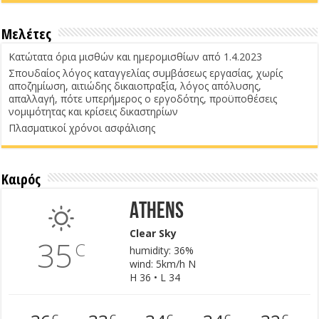
Μελέτες
Κατώτατα όρια μισθών και ημερομισθίων από 1.4.2023
Σπουδαίος λόγος καταγγελίας συμβάσεως εργασίας, χωρίς
αποζημίωση, αιτιώδης δικαιοπραξία, λόγος απόλυσης,
απαλλαγή, πότε υπερήμερος ο εργοδότης, προϋποθέσεις
νομιμότητας και κρίσεις δικαστηρίων
Πλασματικοί χρόνοι ασφάλισης
Καιρός
Athens
Clear Sky
35
C
humidity: 36%
wind: 5km/h N
H 36 • L 34
C
C
C
C
C