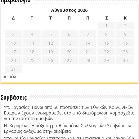
Αύγουστος 2026
Δ
Τ
Τ
Π
Π
Σ
Κ
1
2
3
4
5
6
7
8
9
10
11
12
13
14
15
16
17
18
19
20
21
22
23
24
25
26
27
28
29
30
31
« Ιούλ
Συμβάσεις
Υπ. Εργασίας: Πάνω από 50 προτάσεις των Εθνικών Κοινωνικών
Εταίρων έχουν ενσωματωθεί στο υπό διαμόρφωση νομοσχέδιο
για την ισότητα αμοιβών
Ν. Κεραμέως: Η αύξηση μισθών μέσω Συλλογικών Συμβάσεων
Εργασίας ανάχωμα στην ακρίβεια
Υπουργείο Εργασίας Επέκταση ΣΣΕ σε Επισιτισμό και Ζαχαρώδη