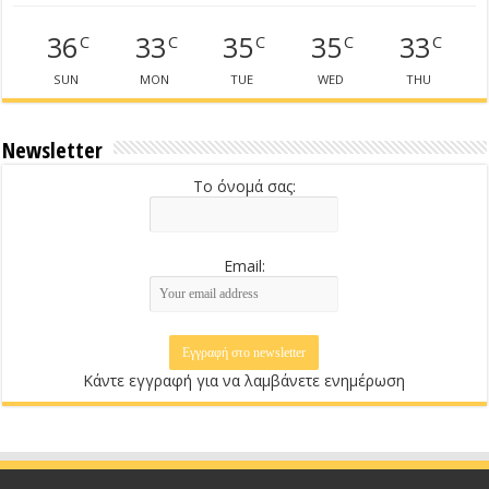
36
33
35
35
33
C
C
C
C
C
SUN
MON
TUE
WED
THU
Newsletter
Το όνομά σας:
Email:
Κάντε εγγραφή για να λαμβάνετε ενημέρωση